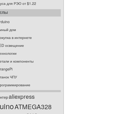
уса для РЭО от $1.22
ДЕЛЫ
rduino
мный дом
окупка в интернете
ED освещение
ехнологии
етали и компоненты
rangePi
танок ЧПУ
рограммирование
aliexpress
нтер
uino
ATMEGA328