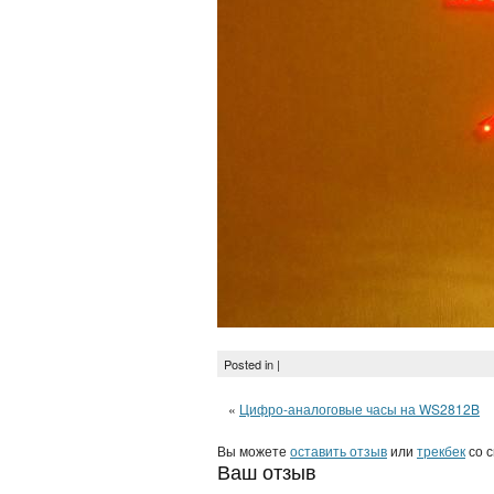
Posted in |
«
Цифро-аналоговые часы на WS2812B
Вы можете
оставить отзыв
или
трекбек
со с
Ваш отзыв