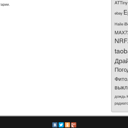
ATTiny
тарии.
E
ebay
Haile
iB
MAX7
NRF
tao
Дра
Пого
Фито
выкл
дождь
радиат