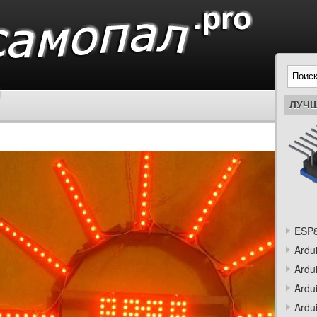
ЛУЧШ
ESP8
Ardu
Ardu
Ardu
Ardu