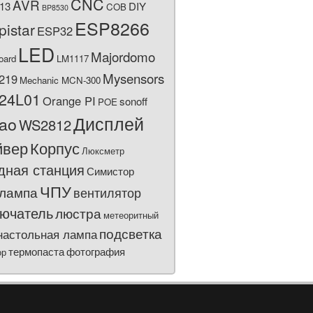
CNC
AVR
13
DIY
COB
BP8530
ESP8266
pistar
ESP32
LED
Majordomo
oard
LM1117
Mysensors
219
Mechanic MCN-300
24L01
Orange PI
sonoff
POE
Дисплей
bao
WS2812
йвер
Корпус
Люксметр
дная станция
Симистор
ЧПУ
лампа
вентилятор
ючатель
люстра
метеоритный
подсветка
настольная лампа
термопаста
фотография
ор