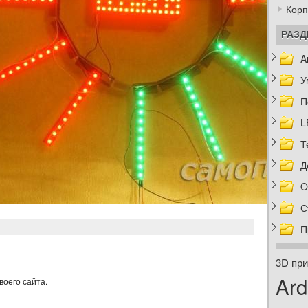
Корп
РАЗ
A
У
П
L
Т
Д
O
С
П
3D при
Ard
воего сайта.