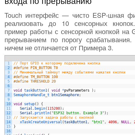
входа по прерыванию
Touch интерфейс — чисто ESP-шная ф
реализовать до 10 сенсорных кнопок
пример работы с сенсорной кнопкой на 
прерыванием по порогу срабатывания.
ничем не отличается от Примера 3.
1
// Порт GPIO к которому подключена кнопка
2
#define PIN_BUTTON T0
3
// Минимальный таймаут между событиями нажатия кнопки
4
#define TM_BUTTON 100
5
#define THRESHOLD 20
6
7
void
taskButton1
(
void
*
pvParameters
)
;
8
SemaphoreHandle_t 
btn1Semaphore
;
9
10
void
setup
(
)
{
11
Serial
.
begin
(
115200
)
;
12
Serial
.
println
(
"ESP32 button. Example 3"
)
;
13
// Запускается задача работы с кнопкой   
14
xTaskCreateUniversal
(
taskButton1
,
"btn1"
,
4096
,
NULL
,
15
}
16