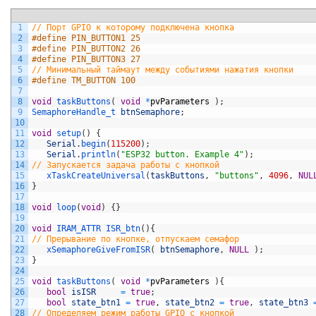
1
// Порт GPIO к которому подключена кнопка
2
#define PIN_BUTTON1 25
3
#define PIN_BUTTON2 26
4
#define PIN_BUTTON3 27
5
// Минимальный таймаут между событиями нажатия кнопки
6
#define TM_BUTTON 100
7
8
void
taskButtons
(
void
*
pvParameters
)
;
9
SemaphoreHandle_t 
btnSemaphore
;
10
11
void
setup
(
)
{
12
Serial
.
begin
(
115200
)
;
13
Serial
.
println
(
"ESP32 button. Example 4"
)
;
14
// Запускается задача работы с кнопкой   
15
xTaskCreateUniversal
(
taskButtons
,
"buttons"
,
4096
,
NUL
16
}
17
18
void
loop
(
void
)
{
}
19
20
void
IRAM_ATTR 
ISR_btn
(
)
{
21
// Прерывание по кнопке, отпускаем семафор  
22
xSemaphoreGiveFromISR
(
btnSemaphore
,
NULL
)
;
23
}
24
25
void
taskButtons
(
void
*
pvParameters
)
{
26
bool
isISR
=
true
;
27
bool
state_btn1
=
true
,
state_btn2
=
true
,
state_btn3
28
// Определяем режим работы GPIO с кнопкой   