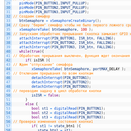
29
pinMode
(
PIN_BUTTON1
,
INPUT_PULLUP
)
;
30
pinMode
(
PIN_BUTTON2
,
INPUT_PULLUP
)
;
31
pinMode
(
PIN_BUTTON3
,
INPUT_PULLUP
)
;
32
// Создаем семафор     
33
btnSemaphore
=
xSemaphoreCreateBinary
(
)
;
34
// Сразу "берем" семафор чтобы не было первого ложного ср
35
xSemaphoreTake
(
btnSemaphore
,
100
)
;
36
// Запускаем обработчик прерывания (кнопка замыкает GPIO 
37
attachInterrupt
(
PIN_BUTTON1
,
ISR_btn
,
FALLING
)
;
38
attachInterrupt
(
PIN_BUTTON2
,
ISR_btn
,
FALLING
)
;
39
attachInterrupt
(
PIN_BUTTON3
,
ISR_btn
,
FALLING
)
;
40
while
(
true
)
{
41
// Обработчик прерывания выключен, функция ждет окончания
42
if
(
isISR
)
{
43
// Ждем "отпускание" семафора
44
xSemaphoreTake
(
btnSemaphore
,
portMAX
_
DELAY
)
;
45
// Отключаем прерывания по всем кнопкам
46
detachInterrupt
(
PIN_BUTTON1
)
;
47
detachInterrupt
(
PIN_BUTTON2
)
;
48
detachInterrupt
(
PIN_BUTTON3
)
;
49
// переводим задачу в цикл обработки кнопки
50
isISR
=
false
;
51
}
52
else
{
53
bool
st1
=
digitalRead
(
PIN_BUTTON1
)
;
54
bool
st2
=
digitalRead
(
PIN_BUTTON2
)
;
55
bool
st3
=
digitalRead
(
PIN_BUTTON3
)
;
56
// Проверка изменения состояния кнопки1      
57
if
(
st1
!=
state
_
btn1
)
{
58
state_btn1
=
st1
;