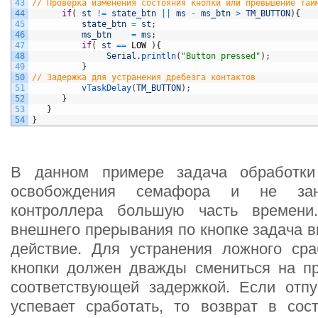
43
// Проверка изменения состояния кнопки или превышение тай
44
if
(
st
!=
state_btn
||
ms
-
ms_btn
>
TM_BUTTON
)
{
45
state_btn
=
st
;
46
ms_btn
=
ms
;
47
if
(
st
==
LOW
)
{
48
Serial
.
println
(
"Button pressed"
)
;
49
}
50
// Задержка для устранения дребезга контактов
51
vTaskDelay
(
TM_BUTTON
)
;
52
}
53
}
54
}
В данном примере задача обработки
освобождения семафора и не зан
контроллера большую часть времени
внешнего прерывания по кнопке задача в
действие. Для устранения ложного сра
кнопки должен дважды смениться на п
соответствующей задержкой. Если отпу
успевает сработать, то возврат в сост