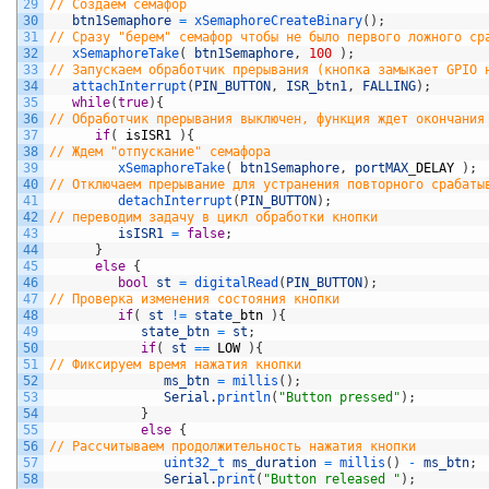
29
// Создаем семафор     
30
btn1Semaphore
=
xSemaphoreCreateBinary
(
)
;
31
// Сразу "берем" семафор чтобы не было первого ложного ср
32
xSemaphoreTake
(
btn1Semaphore
,
100
)
;
33
// Запускаем обработчик прерывания (кнопка замыкает GPIO 
34
attachInterrupt
(
PIN_BUTTON
,
ISR_btn1
,
FALLING
)
;
35
while
(
true
)
{
36
// Обработчик прерывания выключен, функция ждет окончания
37
if
(
isISR1
)
{
38
// Ждем "отпускание" семафора
39
xSemaphoreTake
(
btn1Semaphore
,
portMAX
_
DELAY
)
;
40
// Отключаем прерывание для устранения повторного срабаты
41
detachInterrupt
(
PIN_BUTTON
)
;
42
// переводим задачу в цикл обработки кнопки
43
isISR1
=
false
;
44
}
45
else
{
46
bool
st
=
digitalRead
(
PIN_BUTTON
)
;
47
// Проверка изменения состояния кнопки      
48
if
(
st
!=
state
_
btn
)
{
49
state_btn
=
st
;
50
if
(
st
==
LOW
)
{
51
// Фиксируем время нажатия кнопки               
52
ms_btn
=
millis
(
)
;
53
Serial
.
println
(
"Button pressed"
)
;
54
}
55
else
{
56
// Рассчитываем продолжительность нажатия кнопки
57
uint32_t 
ms_duration
=
millis
(
)
-
ms_btn
;
58
Serial
.
print
(
"Button released "
)
;