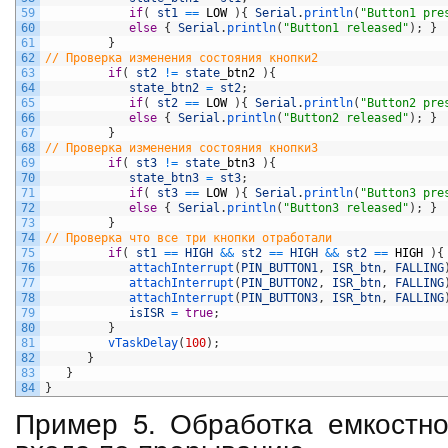
59
if
(
st1
==
LOW
)
{
Serial
.
println
(
"Button1 pre
60
else
{
Serial
.
println
(
"Button1 released"
)
;
}
61
}
62
// Проверка изменения состояния кнопки2      
63
if
(
st2
!=
state
_
btn2
)
{
64
state_btn2
=
st2
;
65
if
(
st2
==
LOW
)
{
Serial
.
println
(
"Button2 pre
66
else
{
Serial
.
println
(
"Button2 released"
)
;
}
67
}
68
// Проверка изменения состояния кнопки3      
69
if
(
st3
!=
state
_
btn3
)
{
70
state_btn3
=
st3
;
71
if
(
st3
==
LOW
)
{
Serial
.
println
(
"Button3 pre
72
else
{
Serial
.
println
(
"Button3 released"
)
;
}
73
}
74
// Проверка что все три кнопки отработали
75
if
(
st1
==
HIGH
&&
st2
==
HIGH
&&
st2
==
HIGH
)
{
76
attachInterrupt
(
PIN_BUTTON1
,
ISR_btn
,
FALLING
77
attachInterrupt
(
PIN_BUTTON2
,
ISR_btn
,
FALLING
78
attachInterrupt
(
PIN_BUTTON3
,
ISR_btn
,
FALLING
79
isISR
=
true
;
80
}
81
vTaskDelay
(
100
)
;
82
}
83
}
84
}
Пример 5. Обработка емкостно