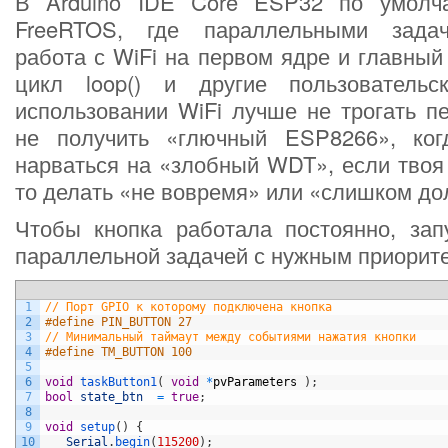
В Arduino IDE Core ESP32 по умолча
FreeRTOS, где параллельными задач
работа с WiFi на первом ядре и главный
цикл loop() и другие пользовательс
использовании WiFi лучше не трогать п
не получить «глючный ESP8266», ког
нарваться на «злобный WDT», если твоя 
то делать «не вовремя» или «слишком до
Чтобы кнопка работала постоянно, зап
параллельной задачей с нужным приорит
1
// Порт GPIO к которому подключена кнопка
2
#define PIN_BUTTON 27
3
// Минимальный таймаут между событиями нажатия кнопки
4
#define TM_BUTTON 100
5
6
void
taskButton1
(
void
*
pvParameters
)
;
7
bool
state_btn
=
true
;
8
9
void
setup
(
)
{
10
Serial
.
begin
(
115200
)
;