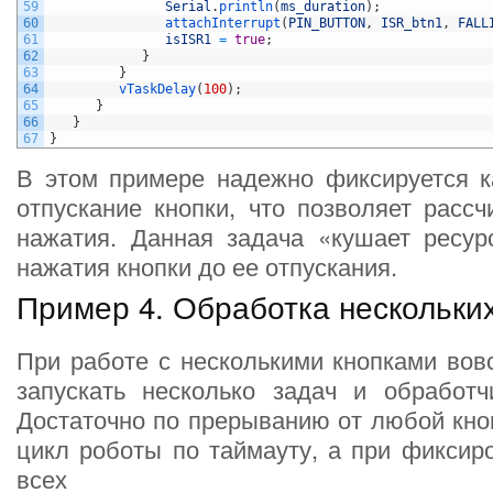
59
Serial
.
println
(
ms_duration
)
;
60
attachInterrupt
(
PIN_BUTTON
,
ISR_btn1
,
FALL
61
isISR1
=
true
;
62
}
63
}
64
vTaskDelay
(
100
)
;
65
}
66
}
67
}
В этом примере надежно фиксируется ка
отпускание кнопки, что позволяет расс
нажатия. Данная задача «кушает ресур
нажатия кнопки до ее отпускания.
Пример 4. Обработка нескольких
При работе с несколькими кнопками вов
запускать несколько задач и обработч
Достаточно по прерыванию от любой кно
цикл роботы по таймауту, а при фиксир
всех