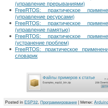
(управление прерываниями)
FreeRTOS: практическое примен
(управление ресурсами)
FreeRTOS: практическое примен
(управление памятью)
FreeRTOS: практическое примен
(устранение проблем)
FreeRTOS: практическое применени
словарик
Файлы примеров к статье
7.1
Examples_esp32_btn.zip
258 Downl
ДЕТ
Posted in
ESP32
,
Программирование
| Метки:
Arduin