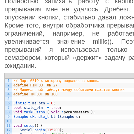
Полностью запихать работу с кнопк
прерывания мне не удалось. Дребезг
опускании кнопки, стабильно давал лож
Кроме того, внутри обработчика прерыва
ограничений, например, не работа
увеличивается значение millis(). По
прерываний я использовал только 
семафором, который «держит» задачу ра
ожидании.
1
// Порт GPIO к которому подключена кнопка
2
#define PIN_BUTTON 27
3
// Минимальный таймаут между событиями нажатия кнопки
4
#define TM_BUTTON 100
5
6
uint32_t 
ms_btn
=
0
;
7
bool
state_btn
=
true
;
8
void
taskButton1
(
void
*
pvParameters
)
;
9
SemaphoreHandle_t 
btn1Semaphore
;
10
11
void
setup
(
)
{
12
Serial
.
begin
(
115200
)
;