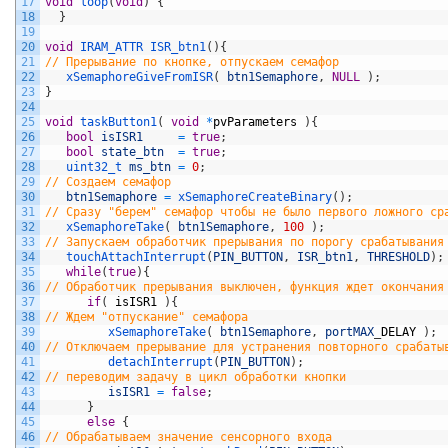
17
void
loop
(
void
)
{
18
}
19
20
void
IRAM_ATTR 
ISR_btn1
(
)
{
21
// Прерывание по кнопке, отпускаем семафор  
22
xSemaphoreGiveFromISR
(
btn1Semaphore
,
NULL
)
;
23
}
24
25
void
taskButton1
(
void
*
pvParameters
)
{
26
bool
isISR1
=
true
;
27
bool
state_btn
=
true
;
28
uint32_t 
ms_btn
=
0
;
29
// Создаем семафор     
30
btn1Semaphore
=
xSemaphoreCreateBinary
(
)
;
31
// Сразу "берем" семафор чтобы не было первого ложного ср
32
xSemaphoreTake
(
btn1Semaphore
,
100
)
;
33
// Запускаем обработчик прерывания по порогу срабатывания
34
touchAttachInterrupt
(
PIN_BUTTON
,
ISR_btn1
,
THRESHOLD
)
;
35
while
(
true
)
{
36
// Обработчик прерывания выключен, функция ждет окончания
37
if
(
isISR1
)
{
38
// Ждем "отпускание" семафора
39
xSemaphoreTake
(
btn1Semaphore
,
portMAX
_
DELAY
)
;
40
// Отключаем прерывание для устранения повторного срабаты
41
detachInterrupt
(
PIN_BUTTON
)
;
42
// переводим задачу в цикл обработки кнопки
43
isISR1
=
false
;
44
}
45
else
{
46
// Обрабатываем значение сенсорного входа        