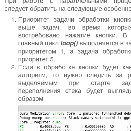
При работе с параллельными проце
следует обратить на следующие особенно
Приоритет задачи обработки кноп
выше задач, во время которы
востребовано нажатие кнопки. В
главный цикл
loop()
выполняется в з
приоритетом 1, а задача обработк
приоритет 5.
Если в обработке кнопки будет ка
алгоритм, то нужно следить за р
выделяемым при старте зад
переполнения стека будет выгля
образом
1
Guru
Meditation
Error
: Core  1 panic'ed (Unhandled deb
2
Debug
exception
reason
: Stack canary watchpoint trigge
3
Core
1
register
dump
:
4
PC
: 0x4008a5ea  PS      
: 0x00050036  A0      
: 