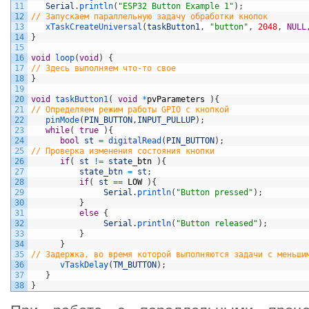
11
Serial
.
println
(
"ESP32 Button Example 1"
)
;
12
// Запускаем параллельную задачу обработки кнопок   
13
xTaskCreateUniversal
(
taskButton1
,
"button"
,
2048
,
NULL
14
}
15
16
void
loop
(
void
)
{
17
// Здесь выполняем что-то свое  
18
}
19
20
void
taskButton1
(
void
*
pvParameters
)
{
21
// Определяем режим работы GPIO с кнопкой   
22
pinMode
(
PIN_BUTTON
,
INPUT_PULLUP
)
;
23
while
(
true
)
{
24
bool
st
=
digitalRead
(
PIN_BUTTON
)
;
25
// Проверка изменения состояния кнопки      
26
if
(
st
!=
state
_
btn
)
{
27
state_btn
=
st
;
28
if
(
st
==
LOW
)
{
29
Serial
.
println
(
"Button pressed"
)
;
30
}
31
else
{
32
Serial
.
println
(
"Button released"
)
;
33
}
34
}
35
// Задержка, во время которой выполняются задачи с меньши
36
vTaskDelay
(
TM_BUTTON
)
;
37
}
38
}