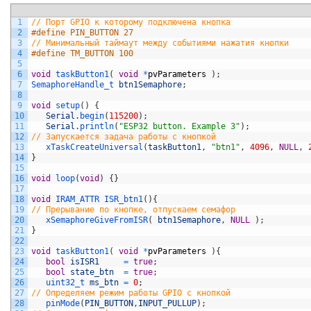
1
// Порт GPIO к которому подключена кнопка
2
#define PIN_BUTTON 27
3
// Минимальный таймаут между событиями нажатия кнопки
4
#define TM_BUTTON 100
5
6
void
taskButton1
(
void
*
pvParameters
)
;
7
SemaphoreHandle_t 
btn1Semaphore
;
8
9
void
setup
(
)
{
10
Serial
.
begin
(
115200
)
;
11
Serial
.
println
(
"ESP32 button. Example 3"
)
;
12
// Запускается задача работы с кнопкой   
13
xTaskCreateUniversal
(
taskButton1
,
"btn1"
,
4096
,
NULL
,
14
}
15
16
void
loop
(
void
)
{
}
17
18
void
IRAM_ATTR 
ISR_btn1
(
)
{
19
// Прерывание по кнопке, отпускаем семафор  
20
xSemaphoreGiveFromISR
(
btn1Semaphore
,
NULL
)
;
21
}
22
23
void
taskButton1
(
void
*
pvParameters
)
{
24
bool
isISR1
=
true
;
25
bool
state_btn
=
true
;
26
uint32_t 
ms_btn
=
0
;
27
// Определяем режим работы GPIO с кнопкой   
28
pinMode
(
PIN_BUTTON
,
INPUT_PULLUP
)
;