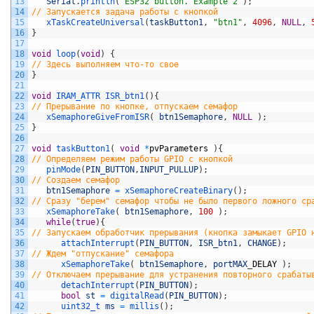
13
Serial
.
println
(
"ESP32 button. Example 2"
)
;
14
// Запускается задача работы с кнопкой   
15
xTaskCreateUniversal
(
taskButton1
,
"btn1"
,
4096
,
NULL
,
16
}
17
18
void
loop
(
void
)
{
19
// Здесь выполняем что-то свое  
20
}
21
22
void
IRAM_ATTR 
ISR_btn1
(
)
{
23
// Прерывание по кнопке, отпускаем семафор  
24
xSemaphoreGiveFromISR
(
btn1Semaphore
,
NULL
)
;
25
}
26
27
void
taskButton1
(
void
*
pvParameters
)
{
28
// Определяем режим работы GPIO с кнопкой   
29
pinMode
(
PIN_BUTTON
,
INPUT_PULLUP
)
;
30
// Создаем семафор     
31
btn1Semaphore
=
xSemaphoreCreateBinary
(
)
;
32
// Сразу "берем" семафор чтобы не было первого ложного ср
33
xSemaphoreTake
(
btn1Semaphore
,
100
)
;
34
while
(
true
)
{
35
// Запускаем обработчик прерывания (кнопка замыкает GPIO 
36
attachInterrupt
(
PIN_BUTTON
,
ISR_btn1
,
CHANGE
)
;
37
// Ждем "отпускание" семафора
38
xSemaphoreTake
(
btn1Semaphore
,
portMAX
_
DELAY
)
;
39
// Отключаем прерывание для устранения повторного срабаты
40
detachInterrupt
(
PIN_BUTTON
)
;
41
bool
st
=
digitalRead
(
PIN_BUTTON
)
;
42
uint32_t 
ms
=
millis
(
)
;