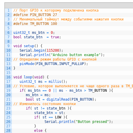
1
// Порт GPIO к которому подключена кнопка
2
#define PIN_BUTTON 27
3
// Минимальный таймаут между событиями нажатия кнопки
4
#define TM_BUTTON 100
5
6
uint32_t 
ms_btn
=
0
;
7
bool
state_btn
=
true
;
8
9
void
setup
(
)
{
10
Serial
.
begin
(
115200
)
;
11
Serial
.
println
(
"Arduino button example"
)
;
12
// Определям режим работы GPIO с кнопкой   
13
pinMode
(
PIN_BUTTON
,
INPUT_PULLUP
)
;
14
}
15
16
void
loop
(
void
)
{
17
uint32_t 
ms
=
millis
(
)
;
18
// Условие, которое выполняется не чаще одного раза в TM_
19
if
(
ms_btn
==
0
||
ms
-
ms_btn
>
TM
_
BUTTON
)
{
20
ms_btn
=
ms
;
21
bool
st
=
digitalRead
(
PIN_BUTTON
)
;
22
// Изменилось состояник кнопки      
23
if
(
st
!=
state
_
btn
)
{
24
state_btn
=
st
;
25
if
(
st
==
LOW
)
{
26
Serial
.
println
(
"Button pressed"
)
;
27
}
28
else
{