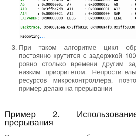
5
A2
: 0x3ffb8450  A3      
: 0x00000000  A4      
: 
6
A6
: 0x00000001  A7      
: 0x00000085  A8      
: 
7
A10
: 0x3ffbe7d8  A11     
: 0x00000001  A12     
: 
8
A14
: 0x00060021  A15     
: 0x00000000  SAR     
: 
9
EXCVADDR
: 0x00000000  LBEG    
: 0x00000000  LEND    
: 
10
11
Backtrace
: 0x4008a5ea
:0x3ffb8320 0x4008a4f0
:0x3ffb8330
12
13
Rebooting
.
.
.
При таком алгоритме цикл обр
постоянно крутится с задержкой 100
ровно столько времени другим з
низким приоритетом. Непроститель
ресурсов микроконтроллера, поэ
пример делаю на прерывании
Пример 2. Использовани
прерывания