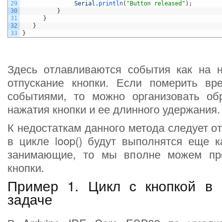
29
Serial
.
println
(
"Button released"
)
;
30
}
31
}
32
}
33
}
Здесь отлавливаются события как на н
отпускание кнопки. Если померить в
событиями, то можно организовать обр
нажатия кнопки и ее длинного удержания.
К недостаткам данного метода следует от
в цикле loop() будут выполнятся еще к
занимающие, то мы вполне можем про
кнопки.
Пример 1. Цикл с кнопкой в 
задаче