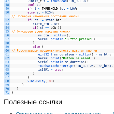
47
uint16
_
t
t
=
touchRead
(
PIN_BUTTON
)
;
48
bool
st
;
49
if
(
t
<
THRESHOLD
)
st
=
LOW
;
50
else
st
=
HIGH
;
51
// Проверка изменения состояния кнопки      
52
if
(
st
!=
state
_
btn
)
{
53
state_btn
=
st
;
54
if
(
st
==
LOW
)
{
55
// Фиксируем время нажатия кнопки               
56
ms_btn
=
millis
(
)
;
57
Serial
.
println
(
"Button pressed"
)
;
58
}
59
else
{
60
// Рассчитываем продолжительность нажатия кнопки
61
uint32_t 
ms_duration
=
millis
(
)
-
ms_btn
;
62
Serial
.
print
(
"Button released "
)
;
63
Serial
.
println
(
ms_duration
)
;
64
touchAttachInterrupt
(
PIN_BUTTON
,
ISR_btn1
,
65
isISR1
=
true
;
66
}
67
}
68
vTaskDelay
(
100
)
;
69
}
70
}
71
}
Полезные ссылки
Оригинальная документация