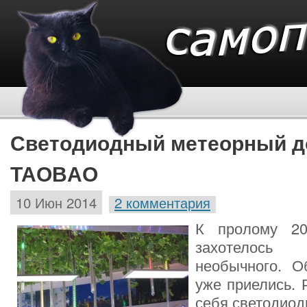
Светодиодный метеорный д
TAOBAO
10 Июн 2014
2 комментария
К пролому 20
захотелось
необычного. О
уже приелись.
себя светодио