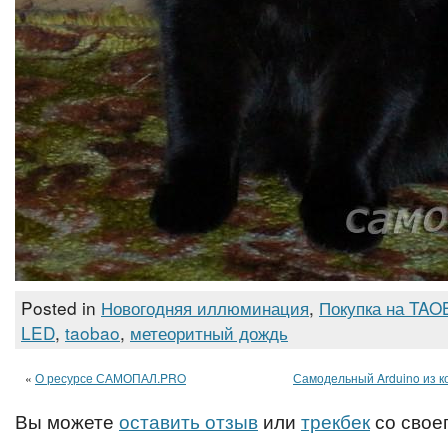
Posted in
Новогодняя иллюминация
,
Покупка на TA
LED
,
taobao
,
метеоритный дождь
«
О ресурсе САМОПАЛ.PRO
Самодельный Arduino из 
Вы можете
оставить отзыв
или
трекбек
со своег