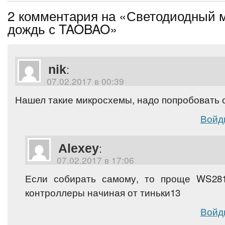
2 комментария на «Светодиодный 
дождь с TAOBAO»
nik
:
07.02.2017 в 00:39
Нашел такие микросхемы, надо попробовать
Войд
Alexey
:
07.02.2017 в 17:06
Если собирать самому, то проще WS281
контроллеры начиная от тиньки13
Войд