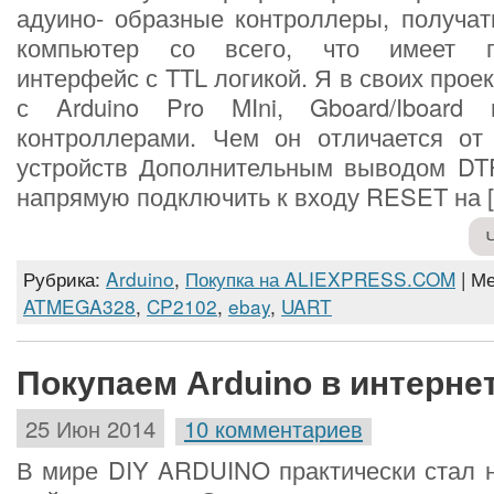
адуино- образные контроллеры, получа
компьютер со всего, что имеет по
интерфейс с TTL логикой. Я в своих прое
с Arduino Pro MIni, Gboard/Iboard
контроллерами. Чем он отличается от
устройств Дополнительным выводом DT
напрямую подключить к входу RESET на 
Рубрика:
Arduino
,
Покупка на ALIEXPRESS.COM
| М
ATMEGA328
,
CP2102
,
ebay
,
UART
Покупаем Arduino в интерне
25 Июн 2014
10 комментариев
В мире DIY ARDUINO практически стал н