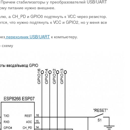
В. Причем стабилизаторы у преобразователей USB/UART
тому питание нужно внешнее.
лю, а CH_PD и GPIO0 подтянуть к VCC через резистор.
тся, что нужно подтянуть к VCC и GPIO2, но у меня все
рез
переходник USB/UART
к компьютеру.
ю схему