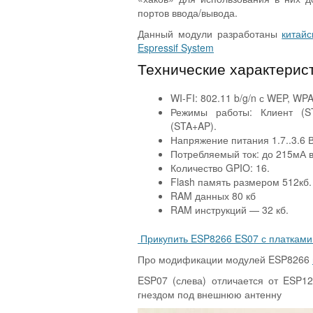
портов ввода/вывода.
Данный модули разработаны
китай
Espressif System
Технические характерист
WI-FI: 802.11 b/g/n с WEP, WP
Режимы работы: Клиент (ST
(STA+AP).
Напряжение питания 1.7..3.6 В
Потребляемый ток: до 215мА в
Количество GPIO: 16.
Flash память размером 512кб.
RAM данных 80 кб
RAM инструкций — 32 кб.
Прикупить ESP8266 ES07 с платками
Про модификации модулей ESP8266
ESP07 (слева) отличается от ESP12
гнездом под внешнюю антенну