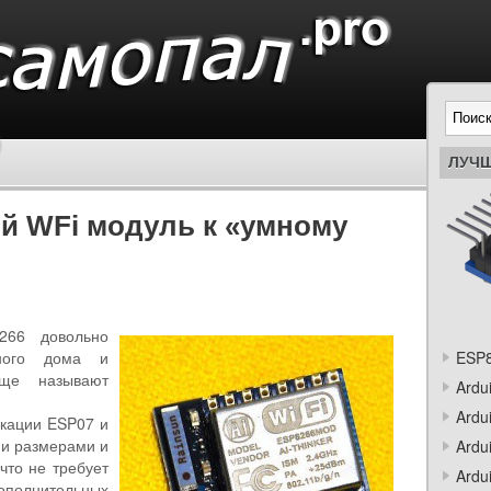
ЛУЧШ
й WFi модуль к «умному
266 довольно
много дома и
ESP8
еще называют
Ardu
Ardu
икации ESP07 и
ми размерами и
Ardu
что не требует
Ardu
дополнительных