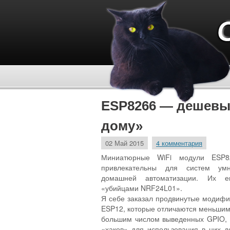
ESP8266 — дешевы
дому»
02 Май 2015
4 комментария
Миниатюрные WiFi модули ESP8
привлекательны для систем у
домашней автоматизации. Их 
«убийцами NRF24L01».
Я себе заказал продвинутые модиф
ESP12, которые отличаются меньши
большим числом выведенных GPIO, 
«хаков» для использования в них 