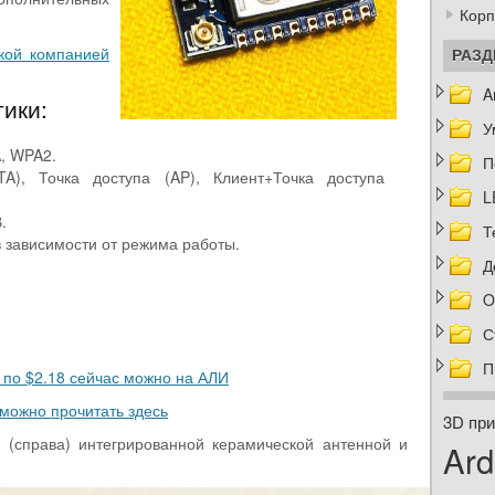
Корп
ской компанией
РАЗ
A
ики:
У
A, WPA2.
П
A), Точка доступа (AP), Клиент+Точка доступа
L
.
Т
 зависимости от режима работы.
Д
O
С
П
 по $2.18 сейчас можно на АЛИ
можно прочитать здесь
3D при
 (справа) интегрированной керамической антенной и
Ard