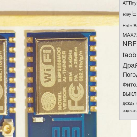
ATTiny
E
ebay
Haile
iB
MAX7
NRF
tao
Дра
Пого
Фито
выкл
дождь
радиат