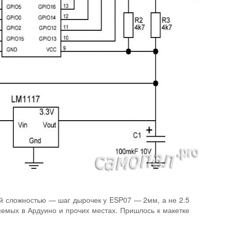
й сложностью — шаг дырочек у ESP07 — 2мм, а не 2.5
емых в Ардуино и прочих местах. Пришлось к макетке