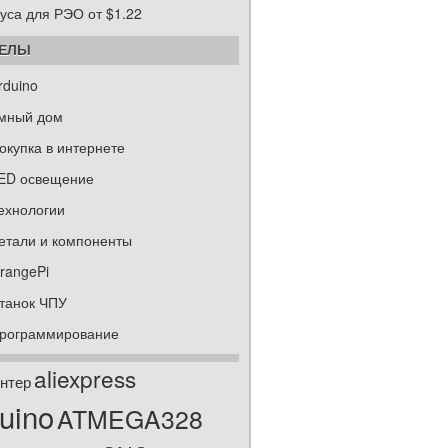
уса для РЭО от $1.22
ДЕЛЫ
rduino
мный дом
окупка в интернете
ED освещение
ехнологии
етали и компоненты
rangePi
танок ЧПУ
рограммирование
aliexpress
нтер
uino
ATMEGA328