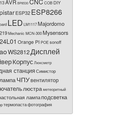
CNC
AVR
13
DIY
COB
BP8530
ESP8266
pistar
ESP32
LED
Majordomo
oard
LM1117
Mysensors
219
Mechanic MCN-300
24L01
Orange PI
sonoff
POE
Дисплей
bao
WS2812
йвер
Корпус
Люксметр
дная станция
Симистор
ЧПУ
лампа
вентилятор
ючатель
люстра
метеоритный
подсветка
настольная лампа
термопаста
фотография
ор