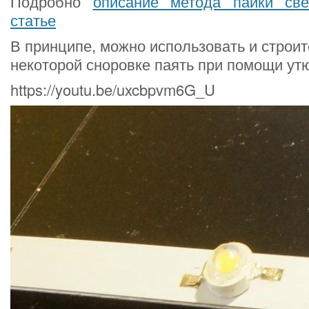
Подробно
описание метода пайки све
статье
В принципе, можно использовать и строит
некоторой сноровке паять при помощи утю
https://youtu.be/uxcbpvm6G_U