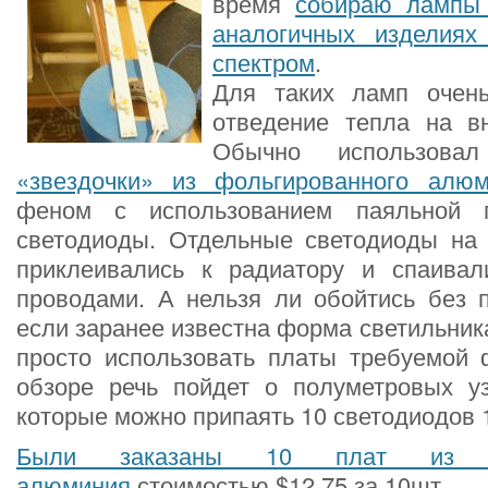
время
собираю лампы 
аналогичных изделиях
спектром
.
Для таких ламп очен
отведение тепла на в
Обычно использова
«звездочки» из фольгированного алю
феном с использованием паяльной 
светодиоды. Отдельные светодиоды на 
приклеивались к радиатору и спаива
проводами. А нельзя ли обойтись без 
если заранее известна форма светильника
просто использовать платы требуемой
обзоре речь пойдет о полуметровых уз
которые можно припаять 10 светодиодов 
Были заказаны 10 плат из фо
алюминия
стоимостью $12.75 за 10шт