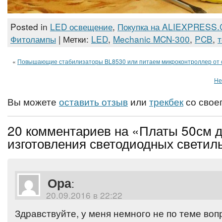
Posted in
LED освещение
,
Покупка на ALIEXPRESS
Фитолампы
| Метки:
LED
,
Mechanic MCN-300
,
PCB
,
«
Повышающие стабилизаторы BL8530 или питаем микроконтроллер от 
Не
Вы можете
оставить отзыв
или
трекбек
со своег
20 комментариев на «Платы 50см 
изготовления светодиодных светил
Ора
:
20.09.2016 в 22:22
Здравствуйте, у меня немного не по теме воп