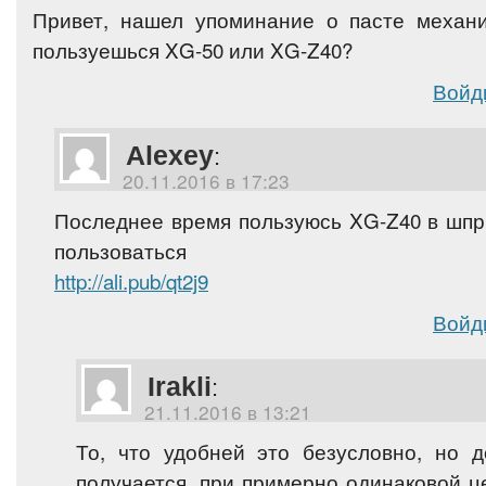
Привет, нашел упоминание о пасте механи
пользуешься XG-50 или XG-Z40?
Войд
Alexey
:
20.11.2016 в 17:23
Последнее время пользуюсь XG-Z40 в шпр
пользоваться
http://ali.pub/qt2j9
Войд
Irakli
:
21.11.2016 в 13:21
То, что удобней это безусловно, но 
получается, при примерно одинаковой ц