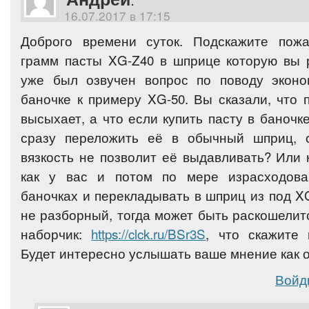
:
16.07.2017 в 17:15
Доброго времени суток. Подскажите пожа
грамм пасты XG-Z40 в шприце которую вы 
уже был озвучен вопрос по поводу эконо
баночке к примеру XG-50. Вы сказали, что 
высыхает, а что если купить пасту в баночк
сразу переложить её в обычный шприц, 
вязкость не позволит её выдавливать? Или 
как у вас и потом по мере израсходова
баночках и перекладывать в шприц из под X
не разборный, тогда может быть раскошелитс
наборчик:
https://clck.ru/BSr3S
, что скажите
Будет интересно услышать ваше мнение как о
Войд