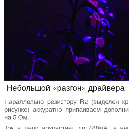
Небольшой «разгон» драйвера
Параллельно резистору R2 (выделен к
рисунке) аккуратно припаиваем дополни
на 5 Ом.
Ток в цепи возрастает до 488мА, а на