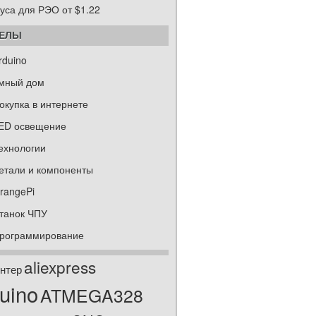
уса для РЭО от $1.22
ДЕЛЫ
rduino
мный дом
окупка в интернете
ED освещение
ехнологии
етали и компоненты
rangePi
танок ЧПУ
рограммирование
aliexpress
нтер
uino
ATMEGA328