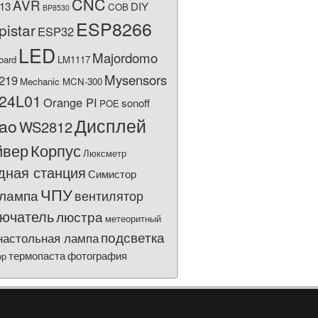
CNC
AVR
13
DIY
COB
BP8530
ESP8266
pistar
ESP32
LED
Majordomo
oard
LM1117
Mysensors
219
Mechanic MCN-300
24L01
Orange PI
sonoff
POE
Дисплей
bao
WS2812
йвер
Корпус
Люксметр
дная станция
Симистор
ЧПУ
лампа
вентилятор
ючатель
люстра
метеоритный
подсветка
настольная лампа
термопаста
фотография
ор