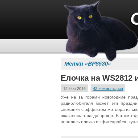
Метки «BP8530»
Елочка на WS2812 
12 Ноя 2016
42 комментария
Уже на за горами новогодние праз
радиолюбителя может эти праздни
снежинки с эффектом метеора из све
оказалось гораздо проще. В этом году
попалась елочка из фикспрайса, купл