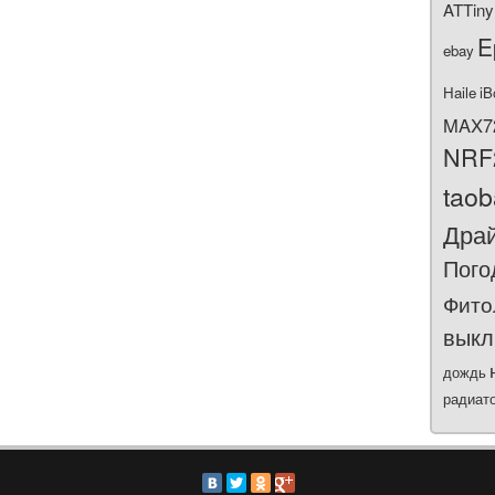
ATTiny
E
ebay
Haile
iB
MAX7
NRF
tao
Дра
Пого
Фито
выкл
дождь
радиат