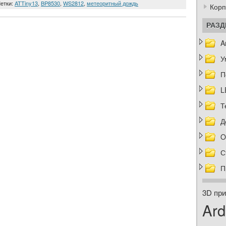
Метки:
ATTiny13
,
BP8530
,
WS2812
,
метеоритный дождь
Корп
РАЗ
A
У
П
L
Т
Д
O
С
П
3D при
Ard