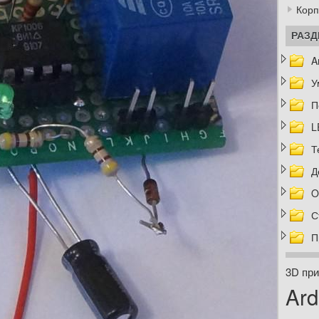
Корп
РАЗ
A
У
П
L
Т
Д
O
С
П
3D при
Ard