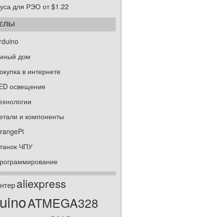
уса для РЭО от $1.22
ДЕЛЫ
rduino
мный дом
окупка в интернете
ED освещение
ехнологии
етали и компоненты
rangePi
танок ЧПУ
рограммирование
aliexpress
нтер
uino
ATMEGA328