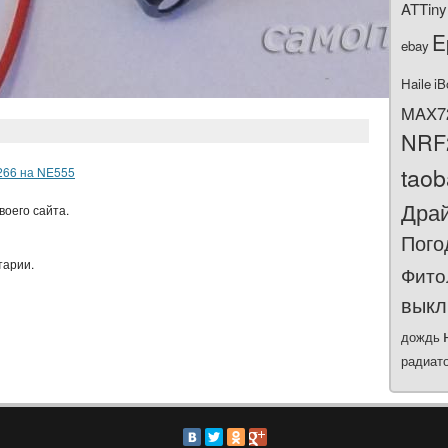
ATTiny
E
ebay
Haile
iB
MAX7
NRF
tao
266 на NE555
Дра
воего сайта.
Пого
тарии.
Фито
выкл
дождь
радиат