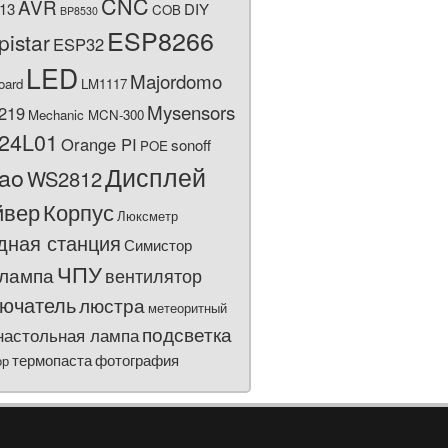
CNC
AVR
13
DIY
COB
BP8530
ESP8266
pistar
ESP32
LED
Majordomo
oard
LM1117
Mysensors
219
Mechanic MCN-300
24L01
Orange PI
sonoff
POE
Дисплей
bao
WS2812
йвер
Корпус
Люксметр
дная станция
Симистор
ЧПУ
лампа
вентилятор
ючатель
люстра
метеоритный
подсветка
настольная лампа
термопаста
фотография
ор