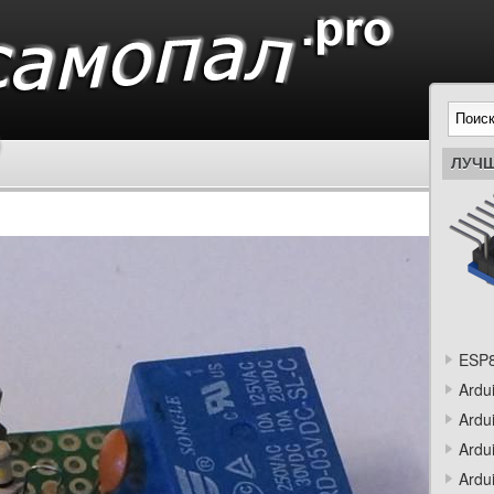
ЛУЧШ
ESP8
Ardu
Ardu
Ardu
Ardu