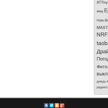
ATTiny
E
ebay
Haile
iB
MAX7
NRF
tao
Дра
Пого
Фито
выкл
дождь
радиат