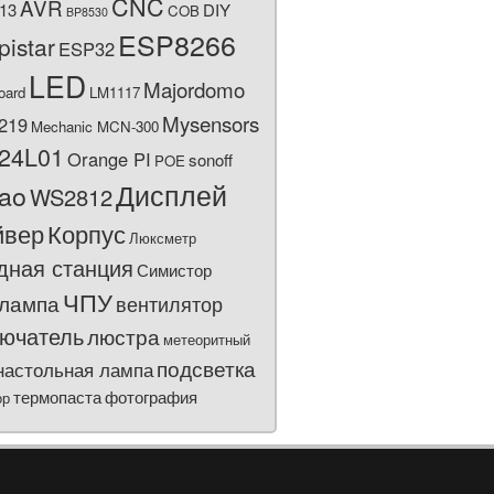
CNC
AVR
13
DIY
COB
BP8530
ESP8266
pistar
ESP32
LED
Majordomo
oard
LM1117
Mysensors
219
Mechanic MCN-300
24L01
Orange PI
sonoff
POE
Дисплей
bao
WS2812
йвер
Корпус
Люксметр
дная станция
Симистор
ЧПУ
лампа
вентилятор
ючатель
люстра
метеоритный
подсветка
настольная лампа
термопаста
фотография
ор