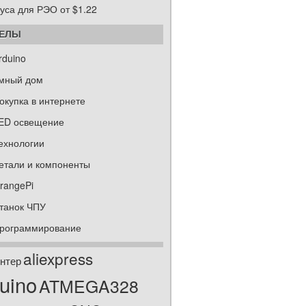
уса для РЭО от $1.22
ДЕЛЫ
rduino
мный дом
окупка в интернете
ED освещение
ехнологии
етали и компоненты
rangePi
танок ЧПУ
рограммирование
aliexpress
нтер
uino
ATMEGA328