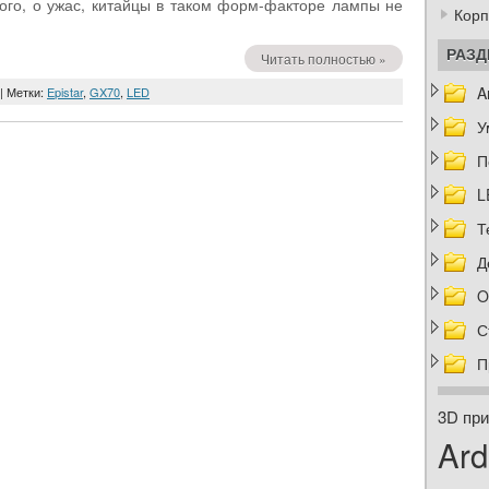
ого, о ужас, китайцы в таком форм-факторе лампы не
Корп
РАЗ
Читать полностью »
A
| Метки:
Epistar
,
GX70
,
LED
У
П
L
Т
Д
O
С
П
3D при
Ard