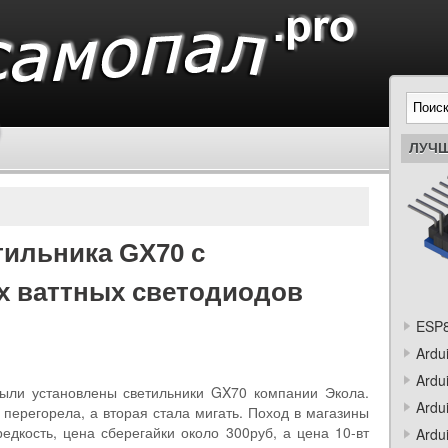
ЛУЧШ
ильника GX70 с
х ваттных светодиодов
ESP8
Ardu
Ardu
ыли установлены светильники GX70 компании Экола.
Ardu
 перегорела, а вторая стала мигать. Поход в магазины
дкость, цена сберегайки около 300руб, а цена 10-вт
Ardu