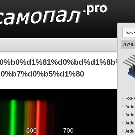
ЛУЧШ
0%b0%d1%81%d0%bd%d1%8b%d0%
0%b7%d0%b5%d1%80
ESP8
Ardu
Ardu
Ardu
Ardu