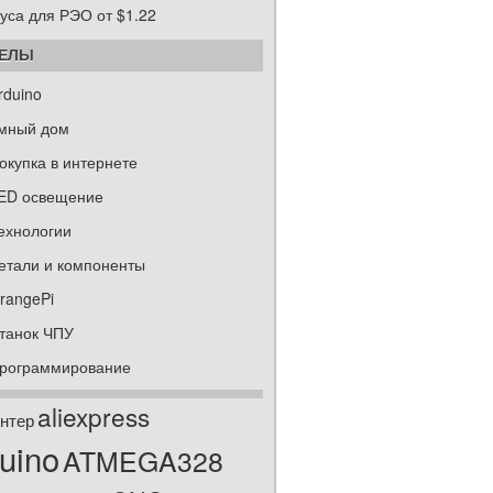
уса для РЭО от $1.22
ДЕЛЫ
rduino
мный дом
окупка в интернете
ED освещение
ехнологии
етали и компоненты
rangePi
танок ЧПУ
рограммирование
aliexpress
нтер
uino
ATMEGA328