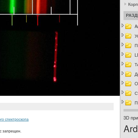
Корп
РАЗ
A
У
П
L
Т
Д
O
С
П
3D при
го спектроскопа
Ard
ас запрещен.