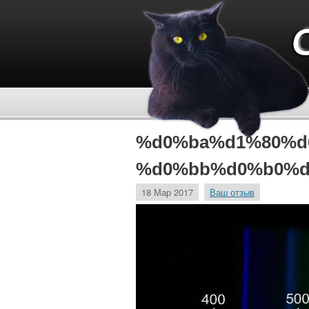
%d0%ba%d1%80%d
%d0%bb%d0%b0%d
18 Мар 2017
Ваш отзыв