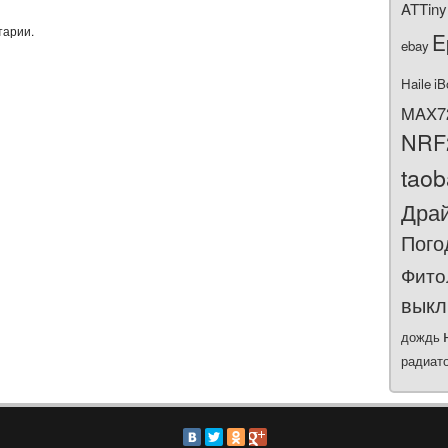
ATTiny
тарии.
E
ebay
Haile
iB
MAX7
NRF
tao
Дра
Пого
Фито
выкл
дождь
радиат