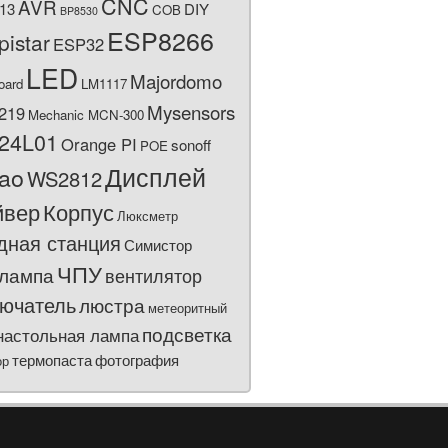
CNC
AVR
13
DIY
COB
BP8530
ESP8266
pistar
ESP32
LED
Majordomo
oard
LM1117
Mysensors
219
Mechanic MCN-300
24L01
Orange PI
sonoff
POE
Дисплей
bao
WS2812
йвер
Корпус
Люксметр
дная станция
Симистор
ЧПУ
лампа
вентилятор
ючатель
люстра
метеоритный
подсветка
настольная лампа
термопаста
фотография
ор