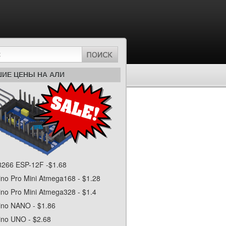
ИЕ ЦЕНЫ НА АЛИ
b9-
266 ESP-12F -$1.68
ino Pro Mini Atmega168 - $1.28
ino Pro Mini Atmega328 - $1.4
ino NANO - $1.86
ino UNO - $2.68