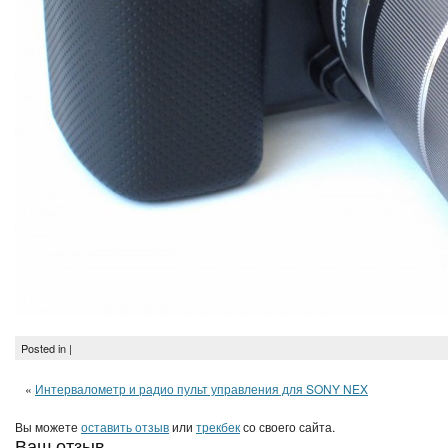
Posted in |
«
Интервалометр и радио пульт управления для SONY NEX
Вы можете
оставить отзыв
или
трекбек
со своего сайта.
Ваш отзыв