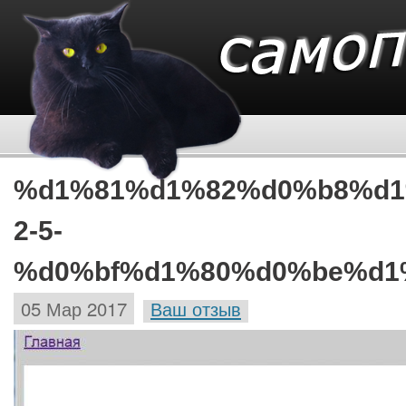
%d1%81%d1%82%d0%b8%d1
2-5-
%d0%bf%d1%80%d0%be%d1
05 Мар 2017
Ваш отзыв