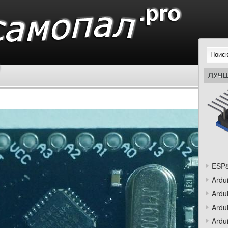
ЛУЧШ
ESP8
Ardu
Ardu
Ardu
Ardu