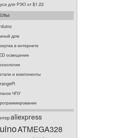
уса для РЭО от $1.22
ДЕЛЫ
rduino
мный дом
окупка в интернете
ED освещение
ехнологии
етали и компоненты
rangePi
танок ЧПУ
рограммирование
aliexpress
нтер
uino
ATMEGA328