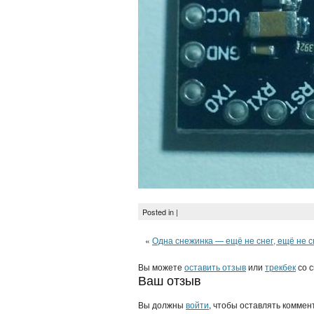
Posted in |
«
Одна снежинка — ещё не снег, ещё не 
Вы можете
оставить отзыв
или
трекбек
со с
Ваш отзыв
Вы должны
войти
, чтобы оставлять коммен