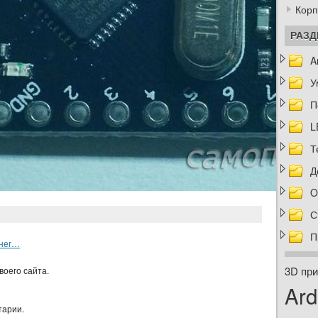
Корп
РАЗ
A
У
П
L
Т
Д
O
С
П
снег…
3D при
воего сайта.
Ard
тарии.