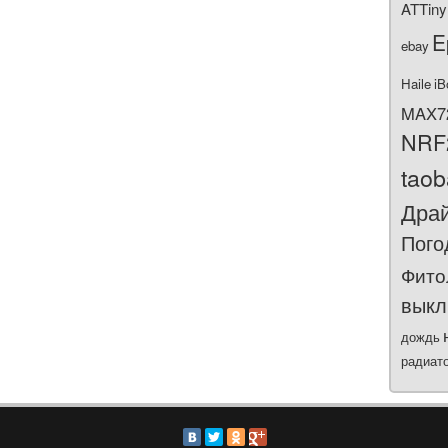
ATTiny
E
ebay
Haile
iB
MAX7
NRF
tao
Дра
Пого
Фито
выкл
дождь
радиат