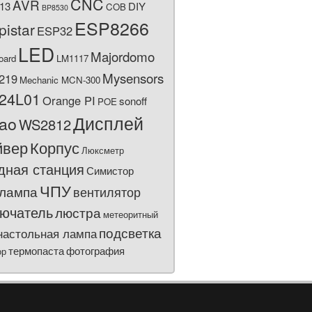
CNC
AVR
13
DIY
COB
BP8530
ESP8266
pistar
ESP32
LED
Majordomo
oard
LM1117
Mysensors
219
Mechanic MCN-300
24L01
Orange PI
sonoff
POE
Дисплей
bao
WS2812
йвер
Корпус
Люксметр
дная станция
Симистор
ЧПУ
лампа
вентилятор
ючатель
люстра
метеоритный
подсветка
настольная лампа
термопаста
фотография
ор