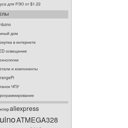
уса для РЭО от $1.22
ДЕЛЫ
rduino
мный дом
окупка в интернете
ED освещение
ехнологии
етали и компоненты
rangePi
танок ЧПУ
рограммирование
aliexpress
нтер
uino
ATMEGA328