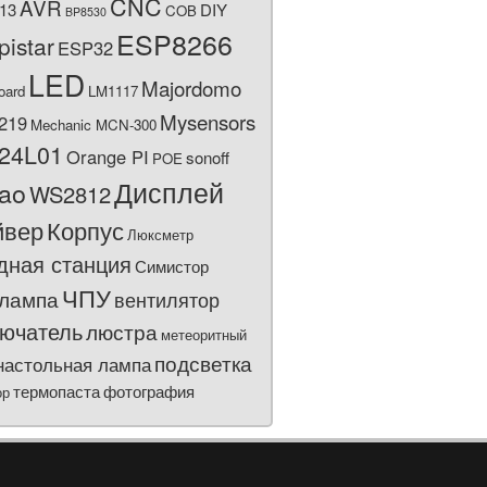
CNC
AVR
13
DIY
COB
BP8530
ESP8266
pistar
ESP32
LED
Majordomo
oard
LM1117
Mysensors
219
Mechanic MCN-300
24L01
Orange PI
sonoff
POE
Дисплей
bao
WS2812
йвер
Корпус
Люксметр
дная станция
Симистор
ЧПУ
лампа
вентилятор
ючатель
люстра
метеоритный
подсветка
настольная лампа
термопаста
фотография
ор