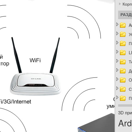
Корп
РАЗ
A
У
П
L
Т
Д
O
С
П
3D при
Ard