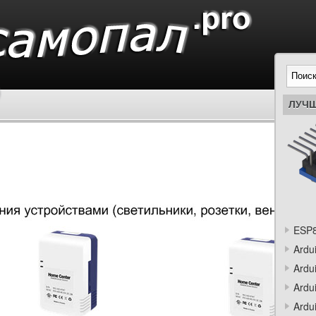
ЛУЧШ
ESP8
Ardu
Ardu
Ardu
Ardu