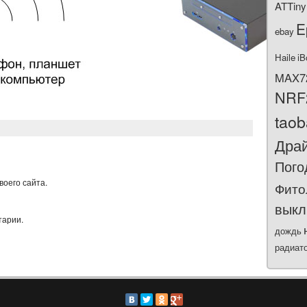
ATTiny
E
ebay
Haile
iB
MAX7
NRF
tao
Дра
Пого
воего сайта.
Фито
выкл
тарии.
дождь
радиат