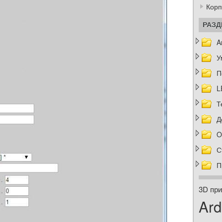
Корп
РАЗ
A
У
П
L
Т
Д
O
С
П
3D при
Ard