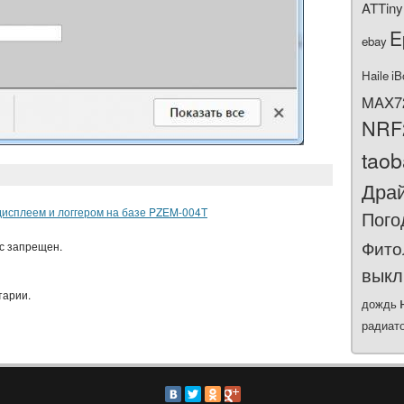
ATTiny
E
ebay
Haile
iB
MAX7
NRF
tao
Дра
дисплеем и логгером на базе PZEM-004T
Пого
Фито
ас запрещен.
выкл
тарии.
дождь
радиат