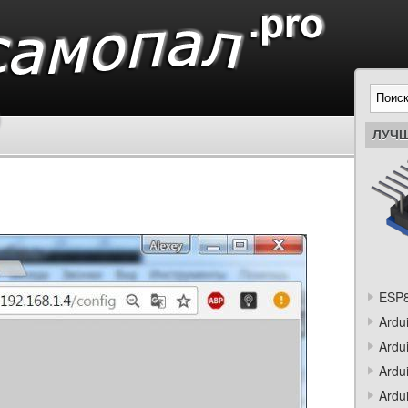
ЛУЧШ
ESP8
Ardu
Ardu
Ardu
Ardu