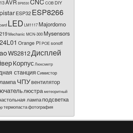
CNC
AVR
13
DIY
COB
BP8530
ESP8266
pistar
ESP32
LED
Majordomo
oard
LM1117
Mysensors
219
Mechanic MCN-300
24L01
Orange PI
sonoff
POE
Дисплей
bao
WS2812
йвер
Корпус
Люксметр
дная станция
Симистор
ЧПУ
лампа
вентилятор
ючатель
люстра
метеоритный
подсветка
настольная лампа
термопаста
фотография
ор