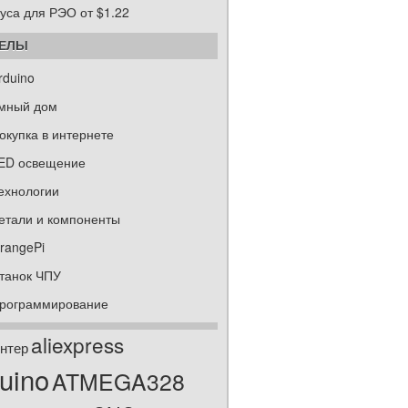
уса для РЭО от $1.22
ДЕЛЫ
rduino
мный дом
окупка в интернете
ED освещение
ехнологии
етали и компоненты
rangePi
танок ЧПУ
рограммирование
aliexpress
нтер
uino
ATMEGA328