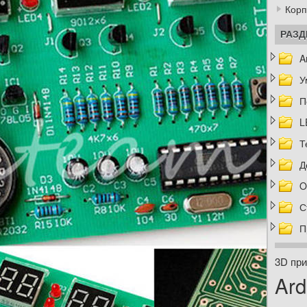
Корп
РАЗ
A
У
П
L
Т
Д
O
С
П
3D при
Ard