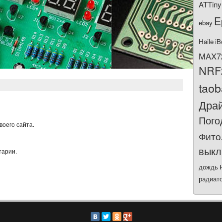
ATTiny
E
ebay
Haile
iB
MAX7
NRF
tao
Дра
Пого
воего сайта.
Фито
выкл
тарии.
дождь
радиат