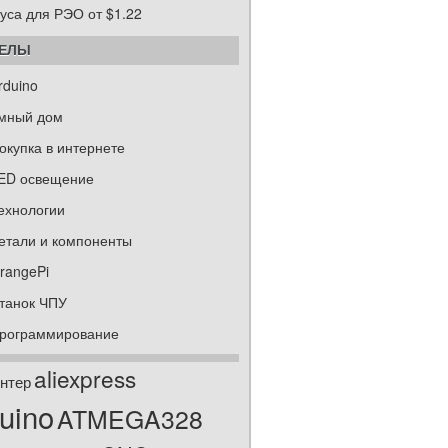
уса для РЭО от $1.22
ДЕЛЫ
rduino
мный дом
окупка в интернете
ED освещение
ехнологии
етали и компоненты
rangePi
танок ЧПУ
рограммирование
aliexpress
нтер
uino
ATMEGA328