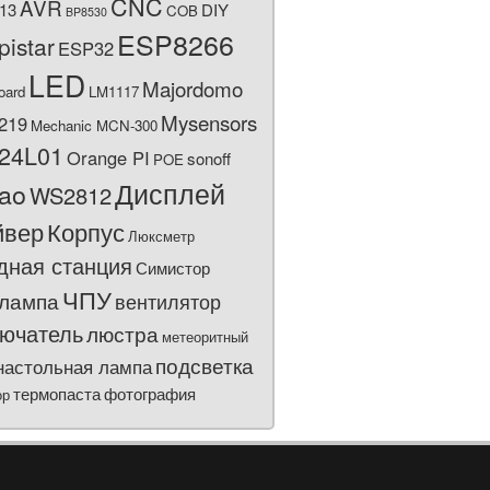
CNC
AVR
13
DIY
COB
BP8530
ESP8266
pistar
ESP32
LED
Majordomo
oard
LM1117
Mysensors
219
Mechanic MCN-300
24L01
Orange PI
sonoff
POE
Дисплей
bao
WS2812
йвер
Корпус
Люксметр
дная станция
Симистор
ЧПУ
лампа
вентилятор
ючатель
люстра
метеоритный
подсветка
настольная лампа
термопаста
фотография
ор