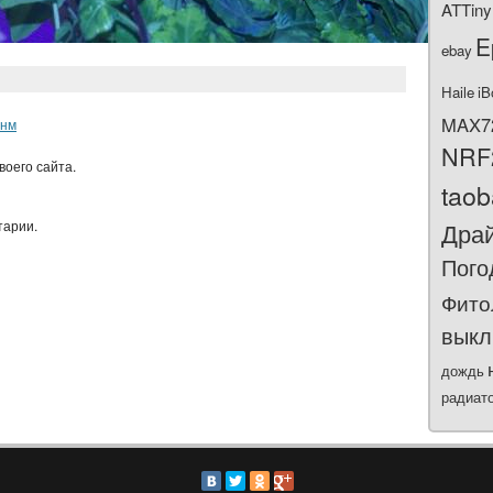
ATTiny
E
ebay
Haile
iB
MAX7
0нм
NRF
воего сайта.
tao
тарии.
Дра
Пого
Фито
выкл
дождь
радиат