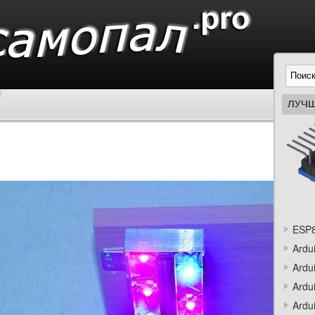
ЛУЧШ
ESP8
Ardu
Ardu
Ardu
Ardu