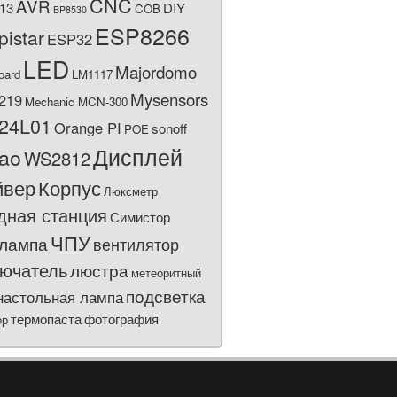
CNC
AVR
13
DIY
COB
BP8530
ESP8266
pistar
ESP32
LED
Majordomo
oard
LM1117
Mysensors
219
Mechanic MCN-300
24L01
Orange PI
sonoff
POE
Дисплей
bao
WS2812
йвер
Корпус
Люксметр
дная станция
Симистор
ЧПУ
лампа
вентилятор
ючатель
люстра
метеоритный
подсветка
настольная лампа
термопаста
фотография
ор