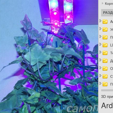
Корп
РАЗ
A
У
П
L
Т
Д
O
С
П
3D при
Ard