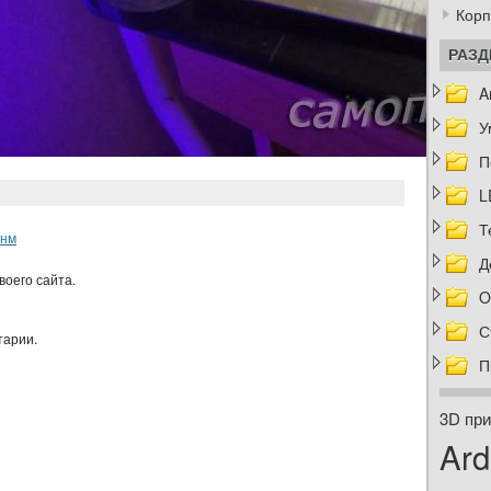
Корп
РАЗ
A
У
П
L
Т
0нм
Д
воего сайта.
O
С
тарии.
П
3D при
Ard