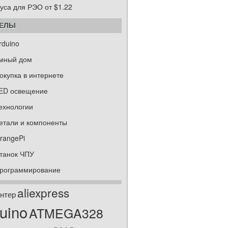
уса для РЭО от $1.22
ДЕЛЫ
rduino
мный дом
окупка в интернете
ED освещение
ехнологии
етали и компоненты
rangePi
танок ЧПУ
рограммирование
aliexpress
нтер
uino
ATMEGA328