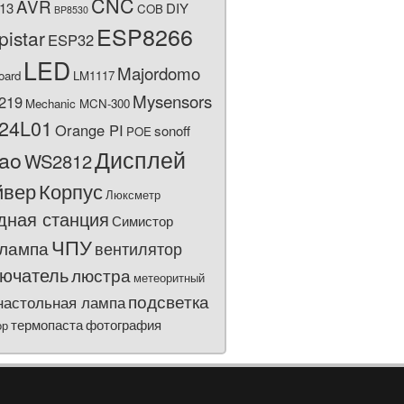
CNC
AVR
13
DIY
COB
BP8530
ESP8266
pistar
ESP32
LED
Majordomo
oard
LM1117
Mysensors
219
Mechanic MCN-300
24L01
Orange PI
sonoff
POE
Дисплей
bao
WS2812
йвер
Корпус
Люксметр
дная станция
Симистор
ЧПУ
лампа
вентилятор
ючатель
люстра
метеоритный
подсветка
настольная лампа
термопаста
фотография
ор