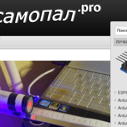
ЛУЧШ
ESP8
Ardu
Ardu
Ardu
Ardu