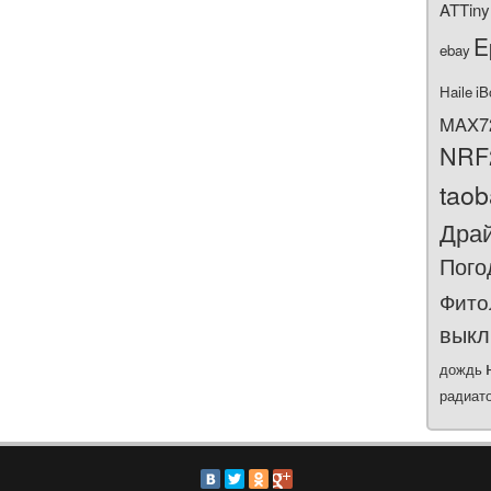
ATTiny
E
ebay
Haile
iB
MAX7
NRF
tao
Дра
Пого
Фито
выкл
дождь
радиат