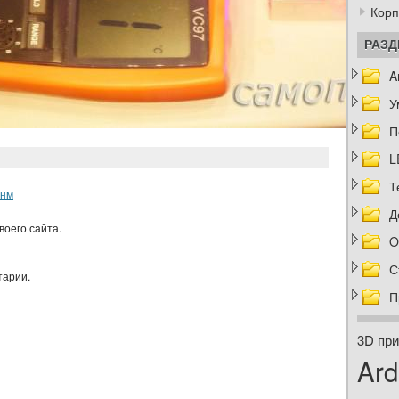
Корп
РАЗ
A
У
П
L
Т
0нм
Д
воего сайта.
O
С
тарии.
П
3D при
Ard