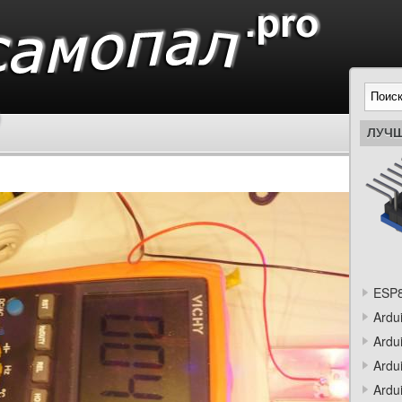
ЛУЧШ
ESP8
Ardu
Ardu
Ardu
Ardu