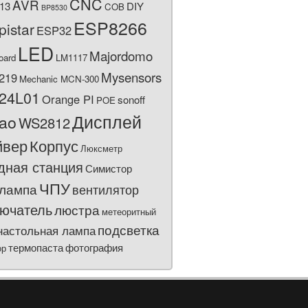
CNC
AVR
13
DIY
COB
BP8530
ESP8266
pistar
ESP32
LED
Majordomo
oard
LM1117
Mysensors
219
Mechanic MCN-300
24L01
Orange PI
sonoff
POE
Дисплей
bao
WS2812
йвер
Корпус
Люксметр
дная станция
Симистор
ЧПУ
лампа
вентилятор
ючатель
люстра
метеоритный
подсветка
настольная лампа
термопаста
фотография
ор