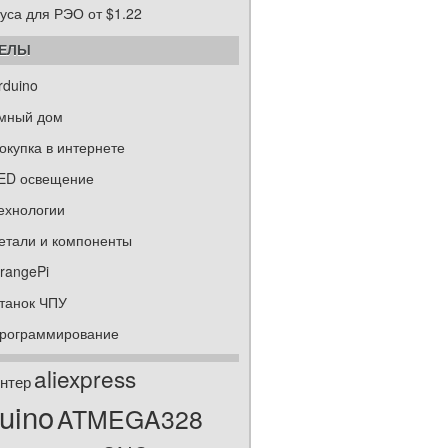
уса для РЭО от $1.22
ДЕЛЫ
rduino
мный дом
окупка в интернете
ED освещение
ехнологии
етали и компоненты
rangePi
танок ЧПУ
рограммирование
aliexpress
нтер
uino
ATMEGA328