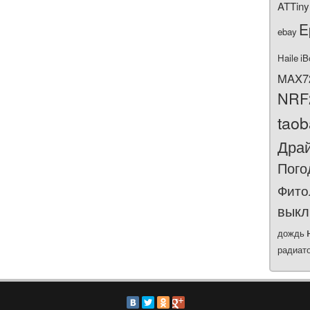
ATTiny
E
ebay
Haile
iB
MAX7
NRF
tao
Дра
Пого
Фито
выкл
дождь
радиат