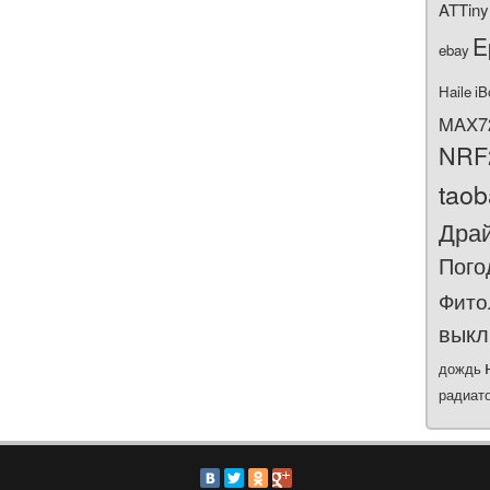
ATTiny
E
ebay
Haile
iB
MAX7
NRF
tao
Дра
Пого
Фито
выкл
дождь
радиат