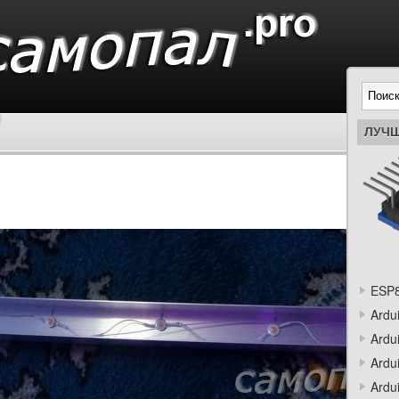
ЛУЧШ
ESP8
Ardu
Ardu
Ardu
Ardu