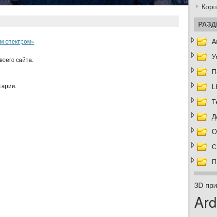
Корп
РАЗ
A
ым спектром»
У
воего сайта.
П
тарии.
L
Т
Д
O
С
П
3D при
Ard