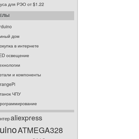
уса для РЭО от $1.22
ДЕЛЫ
rduino
мный дом
окупка в интернете
ED освещение
ехнологии
етали и компоненты
rangePi
танок ЧПУ
рограммирование
aliexpress
нтер
uino
ATMEGA328