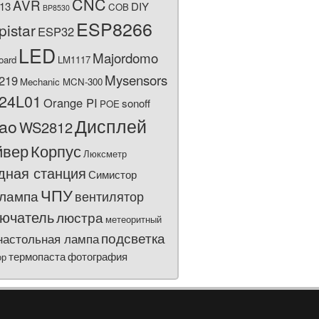
CNC
AVR
13
DIY
COB
BP8530
ESP8266
pistar
ESP32
LED
Majordomo
oard
LM1117
Mysensors
219
Mechanic MCN-300
24L01
Orange PI
sonoff
POE
Дисплей
bao
WS2812
йвер
Корпус
Люксметр
дная станция
Симистор
ЧПУ
лампа
вентилятор
ючатель
люстра
метеоритный
подсветка
настольная лампа
термопаста
фотография
ор