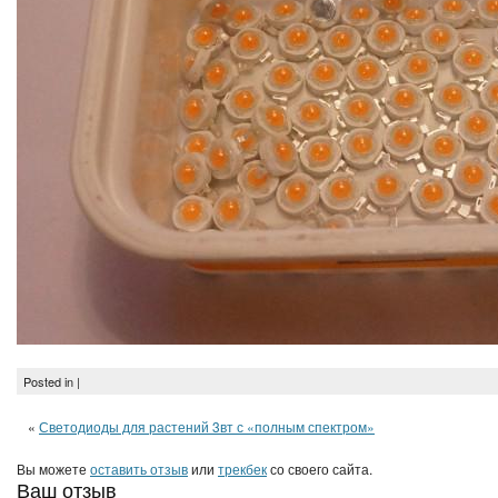
Posted in |
«
Светодиоды для растений 3вт с «полным спектром»
Вы можете
оставить отзыв
или
трекбек
со своего сайта.
Ваш отзыв