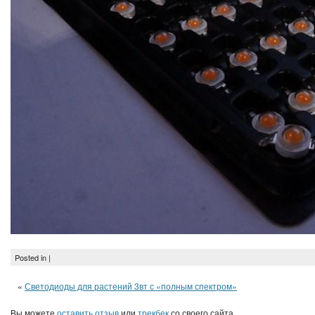
Posted in |
«
Светодиоды для растений 3вт с «полным спектром»
Вы можете
оставить отзыв
или
трекбек
со своего сайта.