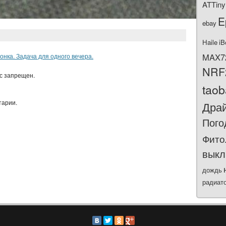
ATTiny
E
ebay
Haile
iB
MAX7
нка. Задача для одного вечера.
NRF
ас запрещен.
tao
тарии.
Дра
Пого
Фито
выкл
дождь
радиат