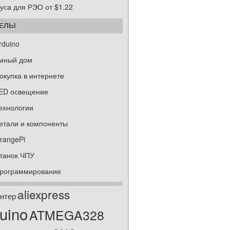
уса для РЭО от $1.22
ДЕЛЫ
rduino
мный дом
окупка в интернете
ED освещение
ехнологии
етали и компоненты
rangePi
танок ЧПУ
рограммирование
aliexpress
нтер
uino
ATMEGA328