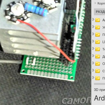
Корп
РАЗ
A
У
П
L
Т
Д
O
С
П
3D при
Ard