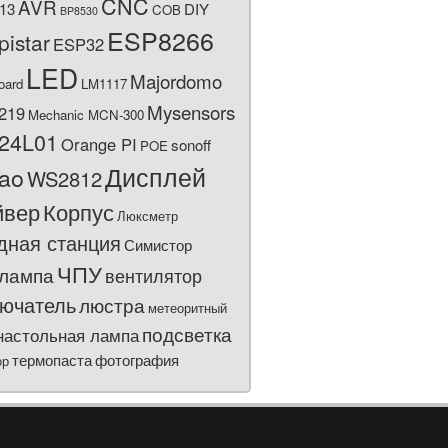
CNC
AVR
13
DIY
COB
BP8530
ESP8266
pistar
ESP32
LED
Majordomo
oard
LM1117
Mysensors
219
Mechanic MCN-300
24L01
Orange PI
sonoff
POE
Дисплей
bao
WS2812
йвер
Корпус
Люксметр
дная станция
Симистор
ЧПУ
лампа
вентилятор
ючатель
люстра
метеоритный
подсветка
настольная лампа
термопаста
фотография
ор