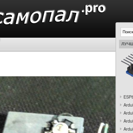
ЛУЧШ
ESP8
Ardu
Ardu
Ardu
Ardu