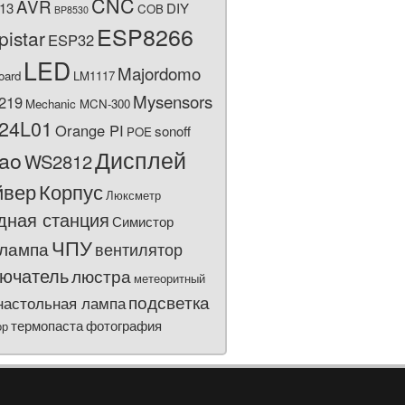
CNC
AVR
13
DIY
COB
BP8530
ESP8266
pistar
ESP32
LED
Majordomo
oard
LM1117
Mysensors
219
Mechanic MCN-300
24L01
Orange PI
sonoff
POE
Дисплей
bao
WS2812
йвер
Корпус
Люксметр
дная станция
Симистор
ЧПУ
лампа
вентилятор
ючатель
люстра
метеоритный
подсветка
настольная лампа
термопаста
фотография
ор