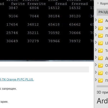
Корп
РАЗ
A
У
П
L
Т
Д
O
С
 ПК Orange PI PC PLUS.
П
ас запрещен.
3D при
Ard
тарии.