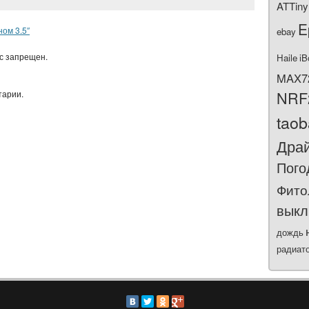
ATTiny
E
ном 3.5″
ebay
ас запрещен.
Haile
iB
MAX7
NRF
тарии.
tao
Дра
Пого
Фито
выкл
дождь
радиат