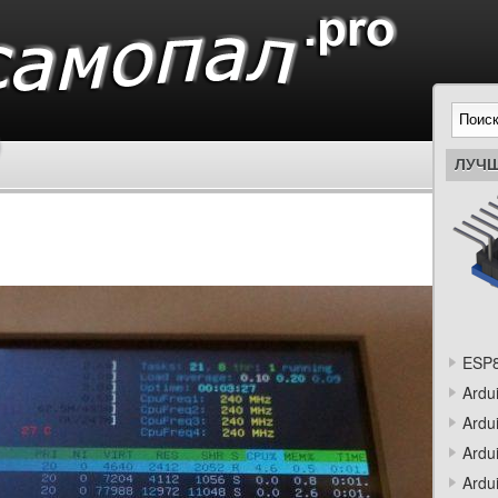
ЛУЧШ
ESP8
Ardu
Ardu
Ardu
Ardu