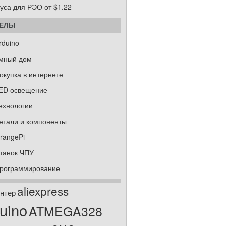
уса для РЭО от $1.22
ДЕЛЫ
rduino
мный дом
окупка в интернете
ED освещение
ехнологии
етали и компоненты
rangePi
танок ЧПУ
рограммирование
aliexpress
нтер
uino
ATMEGA328