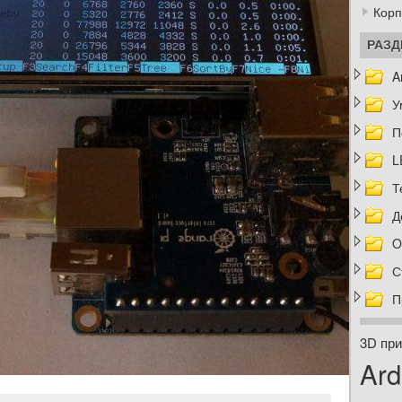
Корп
РАЗ
A
У
П
L
Т
Д
O
С
П
3D при
Ard