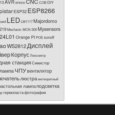
CNC
AVR
13
DIY
COB
BP8530
ESP8266
pistar
ESP32
LED
Majordomo
oard
LM1117
Mysensors
219
Mechanic MCN-300
24L01
Orange PI
sonoff
POE
Дисплей
bao
WS2812
йвер
Корпус
Люксметр
дная станция
Симистор
ЧПУ
лампа
вентилятор
ючатель
люстра
метеоритный
подсветка
настольная лампа
термопаста
фотография
ор