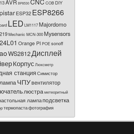
CNC
AVR
13
DIY
COB
BP8530
ESP8266
pistar
ESP32
LED
Majordomo
oard
LM1117
Mysensors
219
Mechanic MCN-300
24L01
Orange PI
sonoff
POE
Дисплей
bao
WS2812
йвер
Корпус
Люксметр
дная станция
Симистор
ЧПУ
лампа
вентилятор
ючатель
люстра
метеоритный
подсветка
настольная лампа
термопаста
фотография
ор