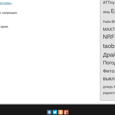
ATTiny
лотника»
E
ebay
ас запрещен.
Haile
iB
тарии.
MAX7
NRF
tao
Дра
Пого
Фито
выкл
дождь
радиат