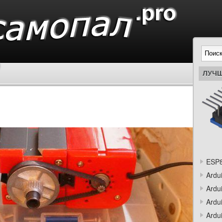
ЛУЧШ
ESP8
Ardu
Ardu
Ardu
Ardu