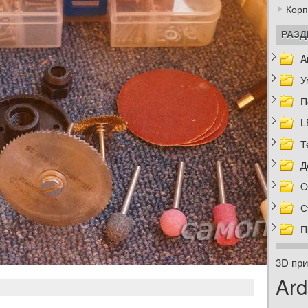
Корп
РАЗ
A
У
П
L
Т
Д
O
С
П
3D при
Ard