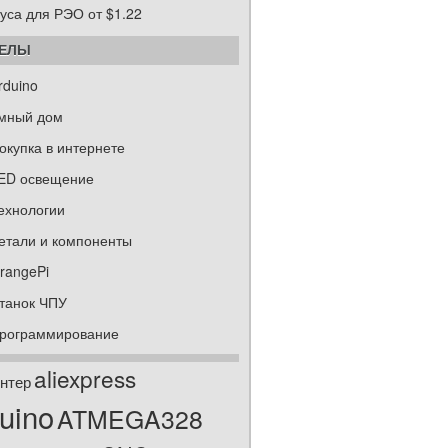
уса для РЭО от $1.22
ДЕЛЫ
rduino
мный дом
окупка в интернете
ED освещение
ехнологии
етали и компоненты
rangePi
танок ЧПУ
рограммирование
aliexpress
нтер
uino
ATMEGA328