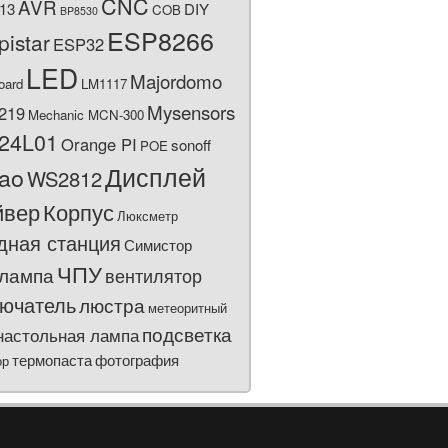
CNC
AVR
13
DIY
COB
BP8530
ESP8266
pistar
ESP32
LED
Majordomo
oard
LM1117
Mysensors
219
Mechanic MCN-300
24L01
Orange PI
sonoff
POE
Дисплей
bao
WS2812
йвер
Корпус
Люксметр
дная станция
Симистор
ЧПУ
лампа
вентилятор
ючатель
люстра
метеоритный
подсветка
настольная лампа
термопаста
фотография
ор