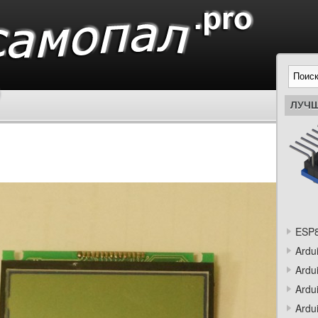
ЛУЧШ
ESP8
Ardu
Ardu
Ardu
Ardu