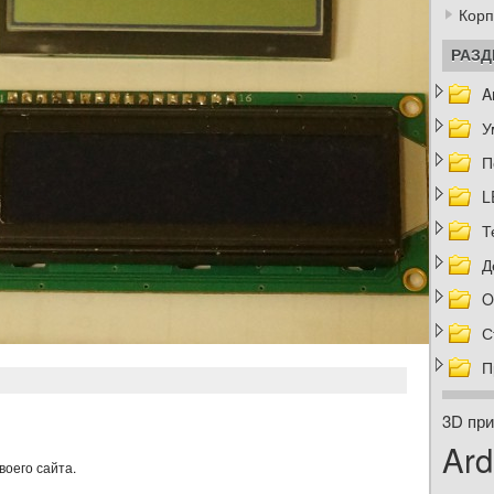
Корп
РАЗ
A
У
П
L
Т
Д
O
С
П
3D при
Ard
воего сайта.