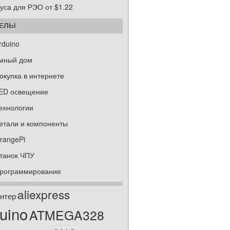
уса для РЭО от $1.22
ДЕЛЫ
rduino
мный дом
окупка в интернете
ED освещение
ехнологии
етали и компоненты
rangePi
танок ЧПУ
рограммирование
aliexpress
нтер
uino
ATMEGA328