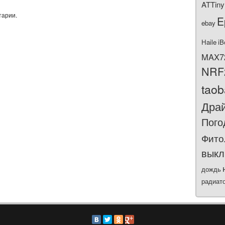
ATTiny
тарии.
E
ebay
Haile
iB
MAX7
NRF
tao
Дра
Пого
Фито
выкл
дождь
радиат