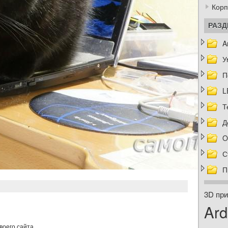
Корп
РАЗ
A
У
П
L
Т
Д
O
С
П
3D при
Ard
воего сайта.