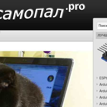
ЛУЧШ
ESP8
Ardu
Ardu
Ardu
Ardu