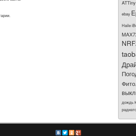
ATTiny
E
ebay
тарии.
Haile
iB
MAX7
NRF
tao
Дра
Пого
Фито
выкл
дождь
радиат