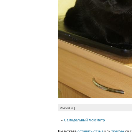
Posted in |
«
Самодельный люксметр
Вы можете
оставить отзыв
или
трекбек
со с