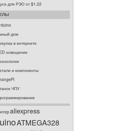
уса для РЭО от $1.22
ДЕЛЫ
rduino
мный дом
окупка в интернете
ED освещение
ехнологии
етали и компоненты
rangePi
танок ЧПУ
рограммирование
aliexpress
нтер
uino
ATMEGA328