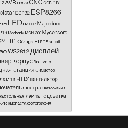
CNC
AVR
13
DIY
COB
BP8530
ESP8266
pistar
ESP32
LED
Majordomo
oard
LM1117
Mysensors
219
Mechanic MCN-300
24L01
Orange PI
sonoff
POE
Дисплей
bao
WS2812
йвер
Корпус
Люксметр
дная станция
Симистор
ЧПУ
лампа
вентилятор
ючатель
люстра
метеоритный
подсветка
настольная лампа
термопаста
фотография
ор