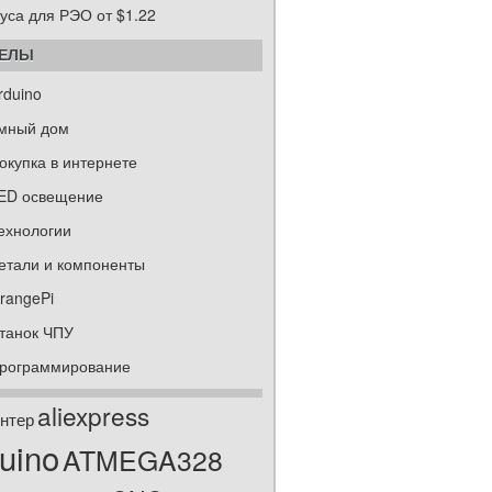
уса для РЭО от $1.22
ДЕЛЫ
rduino
мный дом
окупка в интернете
ED освещение
ехнологии
етали и компоненты
rangePi
танок ЧПУ
рограммирование
aliexpress
нтер
uino
ATMEGA328