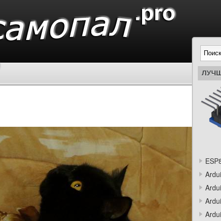
ЛУЧШ
ESP8
Ardu
Ardu
Ardu
Ardu