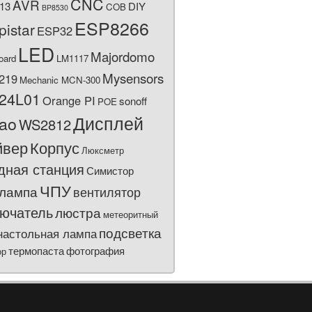
CNC
AVR
13
DIY
COB
BP8530
ESP8266
pistar
ESP32
LED
Majordomo
oard
LM1117
Mysensors
219
Mechanic MCN-300
24L01
Orange PI
sonoff
POE
Дисплей
bao
WS2812
йвер
Корпус
Люксметр
дная станция
Симистор
ЧПУ
лампа
вентилятор
ючатель
люстра
метеоритный
подсветка
настольная лампа
термопаста
фотография
ор