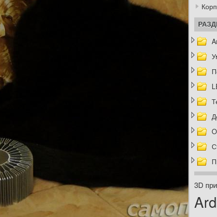
Корп
РАЗ
A
У
П
L
Т
Д
O
С
П
3D при
Ard