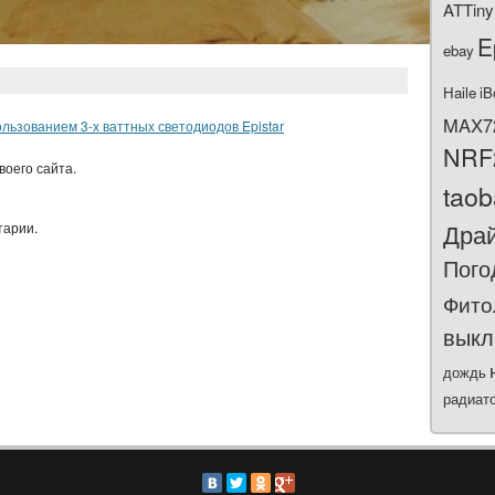
ATTiny
E
ebay
Haile
iB
MAX7
льзованием 3-х ваттных светодиодов Epistar
NRF
воего сайта.
tao
Дра
тарии.
Пого
Фито
выкл
дождь
радиат