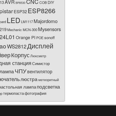
CNC
AVR
13
DIY
COB
BP8530
ESP8266
pistar
ESP32
LED
Majordomo
oard
LM1117
Mysensors
219
Mechanic MCN-300
24L01
Orange PI
sonoff
POE
Дисплей
bao
WS2812
йвер
Корпус
Люксметр
дная станция
Симистор
ЧПУ
лампа
вентилятор
ючатель
люстра
метеоритный
подсветка
настольная лампа
термопаста
фотография
ор