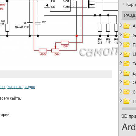
Корп
РАЗ
A
У
П
L
Т
Д
O
ров для светодиодов
С
воего сайта.
П
тарии.
3D при
Ard