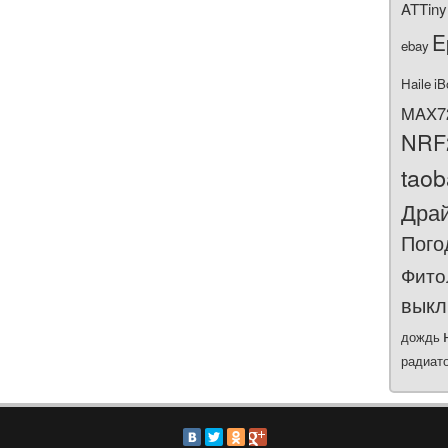
ATTiny
E
ebay
Haile
iB
MAX7
NRF
tao
Дра
Пого
Фито
выкл
дождь
радиат