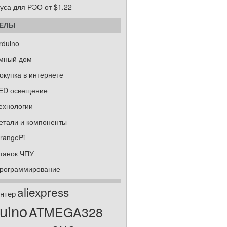
уса для РЭО от $1.22
ДЕЛЫ
rduino
мный дом
окупка в интернете
ED освещение
ехнологии
етали и компоненты
rangePi
танок ЧПУ
рограммирование
aliexpress
нтер
uino
ATMEGA328