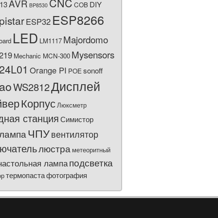
CNC
AVR
13
DIY
COB
BP8530
ESP8266
pistar
ESP32
LED
Majordomo
oard
LM1117
Mysensors
219
Mechanic MCN-300
24L01
Orange PI
sonoff
POE
Дисплей
bao
WS2812
йвер
Корпус
Люксметр
дная станция
Симистор
ЧПУ
лампа
вентилятор
ючатель
люстра
метеоритный
подсветка
настольная лампа
термопаста
фотография
ор