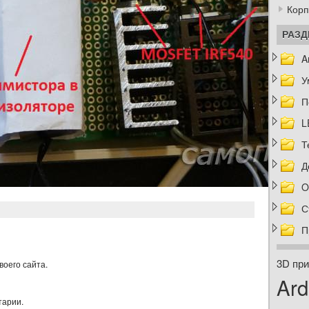
Корп
РАЗ
A
У
П
L
Т
Д
O
С
П
3D при
воего сайта.
Ard
тарии.