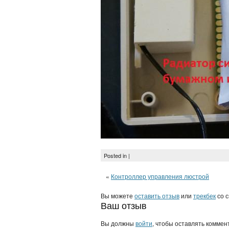
Posted in |
«
Контроллер управления люстрой
Вы можете
оставить отзыв
или
трекбек
со с
Ваш отзыв
Вы должны
войти
, чтобы оставлять коммен