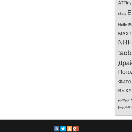
ATTiny
E
ebay
Haile
iB
MAX7
NRF
tao
Дра
Пого
Фито
выкл
дождь
радиат