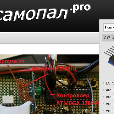
ЛУЧШ
ESP8
Ardu
Ardu
Ardu
Ardu