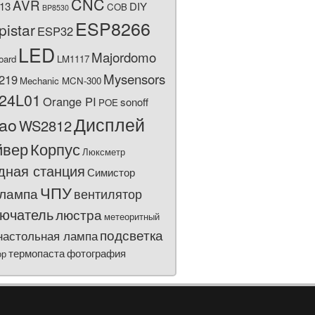
CNC
AVR
13
DIY
COB
BP8530
ESP8266
pistar
ESP32
LED
Majordomo
oard
LM1117
Mysensors
219
Mechanic MCN-300
24L01
Orange PI
sonoff
POE
Дисплей
bao
WS2812
йвер
Корпус
Люксметр
дная станция
Симистор
ЧПУ
лампа
вентилятор
ючатель
люстра
метеоритный
подсветка
настольная лампа
термопаста
фотография
ор