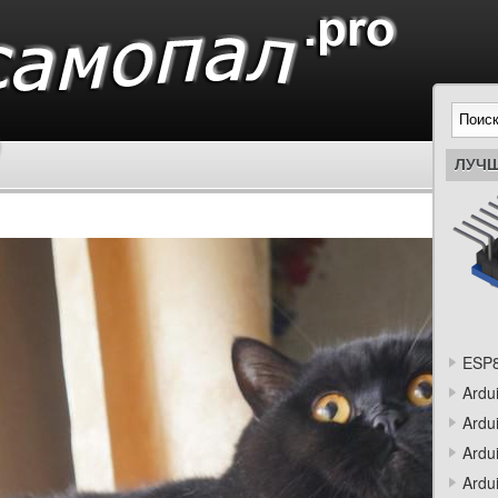
ЛУЧШ
ESP8
Ardu
Ardu
Ardu
Ardu