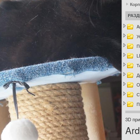
Корп
РАЗ
A
У
П
L
Т
Д
O
С
П
3D при
Ard