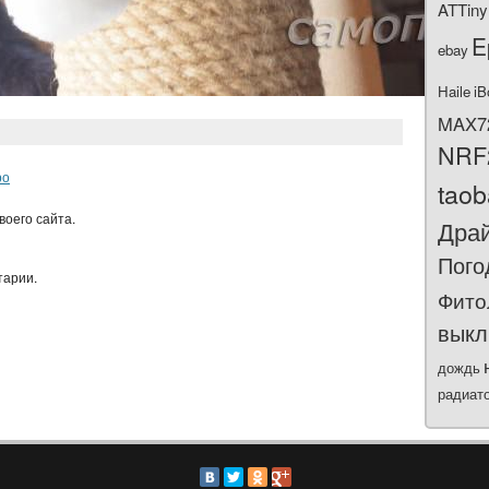
ATTiny
E
ebay
Haile
iB
MAX7
NRF
ро
tao
воего сайта.
Дра
Пого
тарии.
Фито
выкл
дождь
радиат