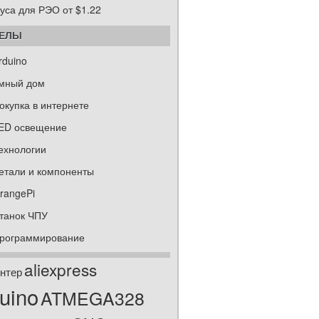
уса для РЭО от $1.22
ДЕЛЫ
rduino
мный дом
окупка в интернете
ED освещение
ехнологии
етали и компоненты
rangePi
танок ЧПУ
рограммирование
aliexpress
нтер
uino
ATMEGA328