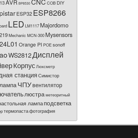
CNC
AVR
13
DIY
COB
BP8530
ESP8266
pistar
ESP32
LED
Majordomo
oard
LM1117
Mysensors
219
Mechanic MCN-300
24L01
Orange PI
sonoff
POE
Дисплей
bao
WS2812
йвер
Корпус
Люксметр
дная станция
Симистор
ЧПУ
лампа
вентилятор
ючатель
люстра
метеоритный
подсветка
настольная лампа
термопаста
фотография
ор