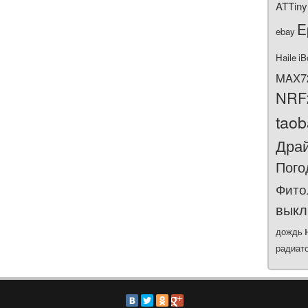
ATTiny
E
ebay
Haile
iB
MAX7
NRF
tao
Дра
Пого
Фито
выкл
дождь
радиат