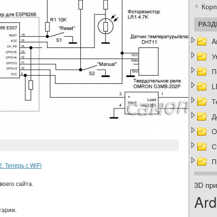
Корп
РАЗ
A
У
П
L
Т
Д
O
С
П
 Теперь с WiFi
воего сайта.
3D при
Ard
тарии.