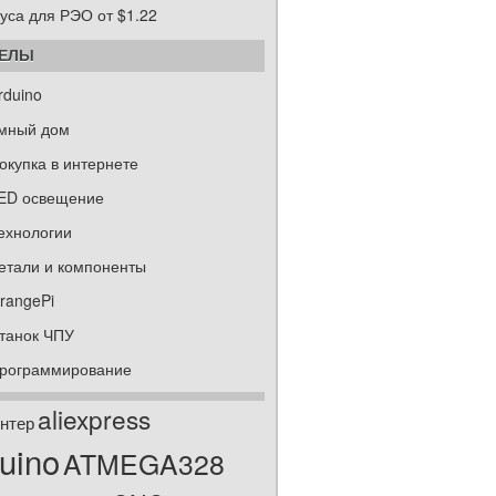
уса для РЭО от $1.22
ДЕЛЫ
rduino
мный дом
окупка в интернете
ED освещение
ехнологии
етали и компоненты
rangePi
танок ЧПУ
рограммирование
aliexpress
нтер
uino
ATMEGA328