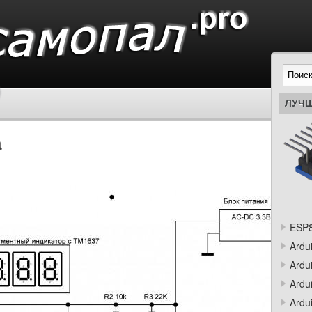
ЛУЧШ
а
ESP8
Ardu
Ardu
Ardu
Ardu