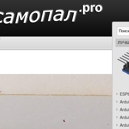
ЛУЧШ
ESP8
Ardu
Ardu
Ardu
Ardu