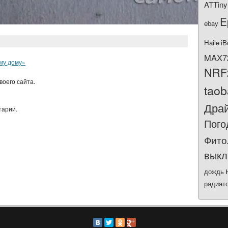
ATTiny
E
ebay
Haile
iB
MAX7
ому дому»
NRF
воего сайта.
tao
Дра
тарии.
Пого
Фито
выкл
дождь
радиат