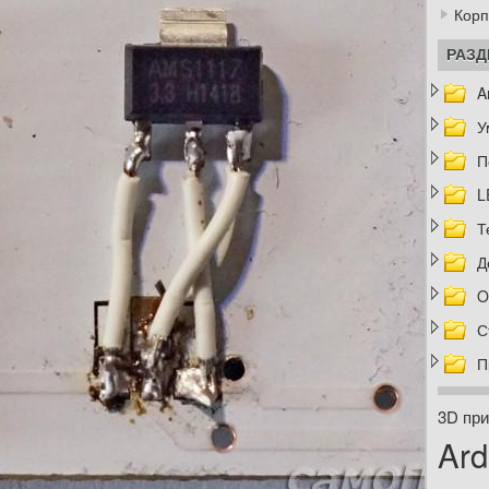
Корп
РАЗ
A
У
П
L
Т
Д
O
С
П
3D при
Ard