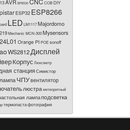
CNC
AVR
13
DIY
COB
BP8530
ESP8266
pistar
ESP32
LED
Majordomo
oard
LM1117
Mysensors
219
Mechanic MCN-300
24L01
Orange PI
sonoff
POE
Дисплей
bao
WS2812
йвер
Корпус
Люксметр
дная станция
Симистор
ЧПУ
лампа
вентилятор
ючатель
люстра
метеоритный
подсветка
настольная лампа
термопаста
фотография
ор