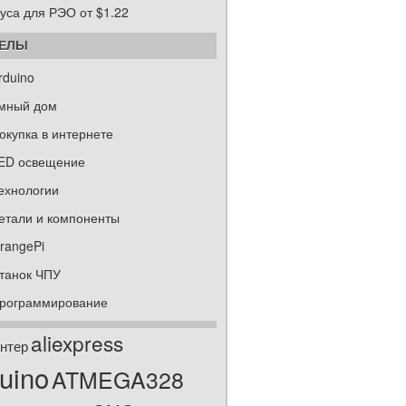
уса для РЭО от $1.22
ДЕЛЫ
rduino
мный дом
окупка в интернете
ED освещение
ехнологии
етали и компоненты
rangePi
танок ЧПУ
рограммирование
aliexpress
нтер
uino
ATMEGA328