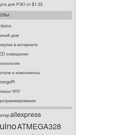
уса для РЭО от $1.22
ДЕЛЫ
rduino
мный дом
окупка в интернете
ED освещение
ехнологии
етали и компоненты
rangePi
танок ЧПУ
рограммирование
aliexpress
нтер
uino
ATMEGA328