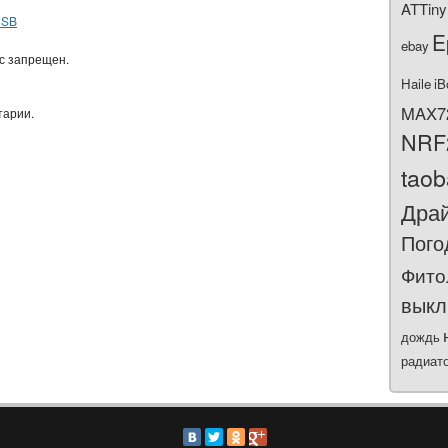
ATTiny
USB
E
ebay
ас запрещен.
Haile
iB
MAX7
тарии.
NRF
tao
Дра
Пого
Фито
выкл
дождь
радиат