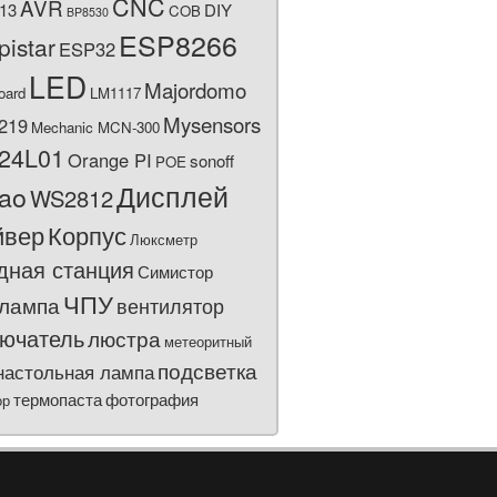
CNC
AVR
13
DIY
COB
BP8530
ESP8266
pistar
ESP32
LED
Majordomo
oard
LM1117
Mysensors
219
Mechanic MCN-300
24L01
Orange PI
sonoff
POE
Дисплей
bao
WS2812
йвер
Корпус
Люксметр
дная станция
Симистор
ЧПУ
лампа
вентилятор
ючатель
люстра
метеоритный
подсветка
настольная лампа
термопаста
фотография
ор