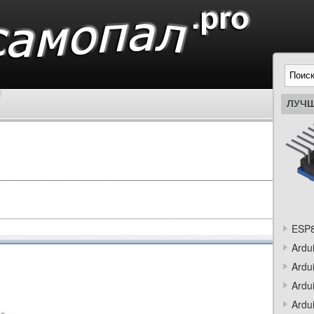
ЛУЧШ
ESP8
Ardu
Ardu
Ardu
Ardu