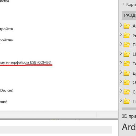
Корп
РАЗ
A
У
П
L
Т
Д
O
С
П
3D при
Ard