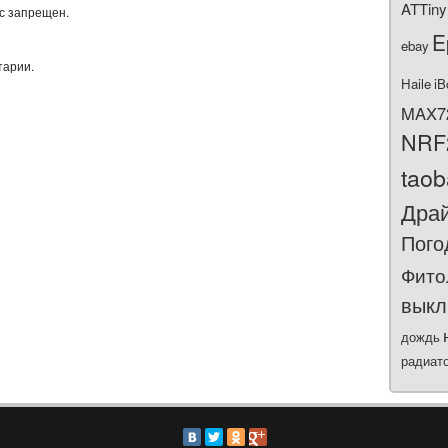
ATTiny
ас запрещен.
E
ebay
тарии.
Haile
iB
MAX7
NRF
tao
Дра
Пого
Фито
выкл
дождь
радиат