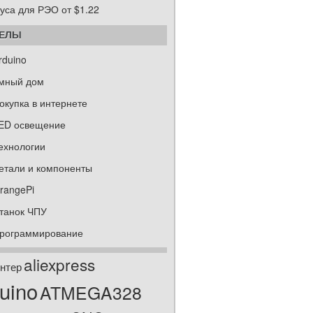
уса для РЭО от $1.22
ДЕЛЫ
rduino
мный дом
окупка в интернете
ED освещение
ехнологии
етали и компоненты
rangePi
танок ЧПУ
рограммирование
aliexpress
нтер
uino
ATMEGA328