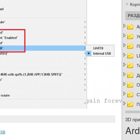
Корп
РАЗ
A
У
П
L
Т
Д
O
С
П
3D при
Ard
USB