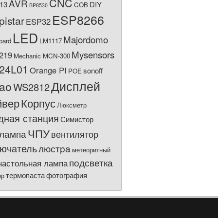
CNC
AVR
13
DIY
COB
BP8530
ESP8266
pistar
ESP32
LED
Majordomo
oard
LM1117
Mysensors
219
Mechanic MCN-300
24L01
Orange PI
sonoff
POE
Дисплей
bao
WS2812
йвер
Корпус
Люксметр
дная станция
Симистор
ЧПУ
лампа
вентилятор
ючатель
люстра
метеоритный
подсветка
настольная лампа
термопаста
фотография
ор