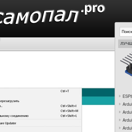
ЛУЧШ
ESP8
Ardu
Ardu
Ardu
Ardu