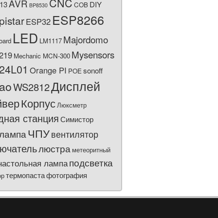
CNC
AVR
13
DIY
COB
BP8530
ESP8266
pistar
ESP32
LED
Majordomo
oard
LM1117
Mysensors
219
Mechanic MCN-300
24L01
Orange PI
sonoff
POE
Дисплей
bao
WS2812
йвер
Корпус
Люксметр
дная станция
Симистор
ЧПУ
лампа
вентилятор
ючатель
люстра
метеоритный
подсветка
настольная лампа
термопаста
фотография
ор