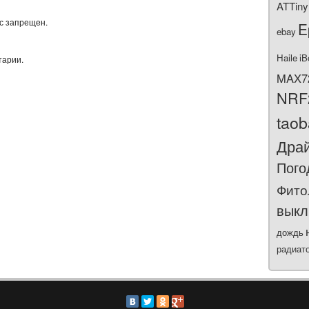
ATTiny
ас запрещен.
E
ebay
Haile
iB
тарии.
MAX7
NRF
tao
Дра
Пого
Фито
выкл
дождь
радиат