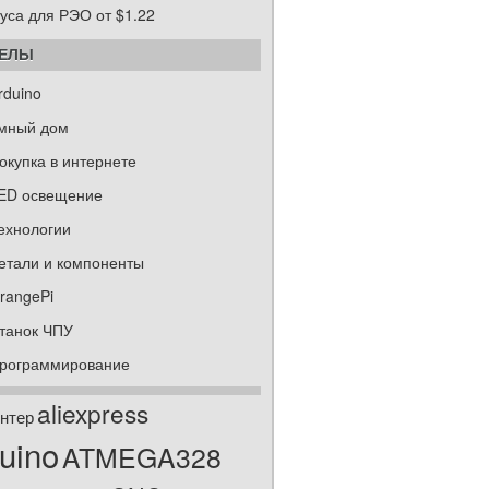
уса для РЭО от $1.22
ДЕЛЫ
rduino
мный дом
окупка в интернете
ED освещение
ехнологии
етали и компоненты
rangePi
танок ЧПУ
рограммирование
aliexpress
нтер
uino
ATMEGA328