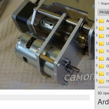
Корп
РАЗ
A
У
П
L
Т
Д
O
С
П
3D при
Ard