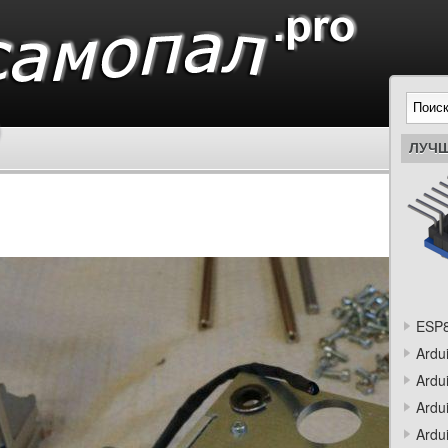
ЛУЧШ
ESP8
Ardu
Ardu
Ardu
Ardu