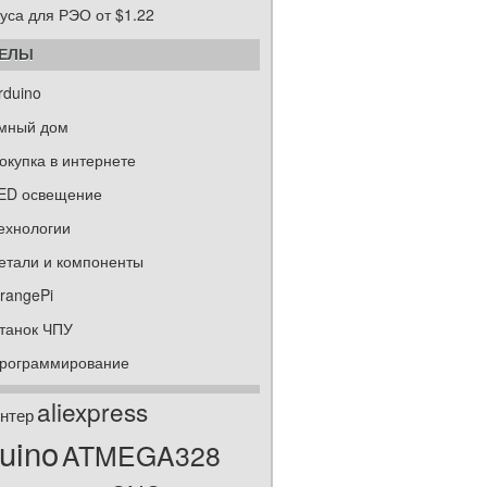
уса для РЭО от $1.22
ДЕЛЫ
rduino
мный дом
окупка в интернете
ED освещение
ехнологии
етали и компоненты
rangePi
танок ЧПУ
рограммирование
aliexpress
нтер
uino
ATMEGA328