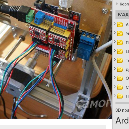
Корп
РАЗ
A
У
П
L
Т
Д
O
С
П
3D при
Ard