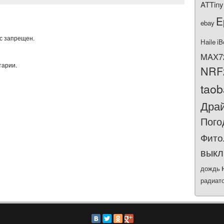
ATTiny
E
ebay
ас запрещен.
Haile
iB
MAX7
тарии.
NRF
tao
Дра
Пого
Фито
выкл
дождь
радиат