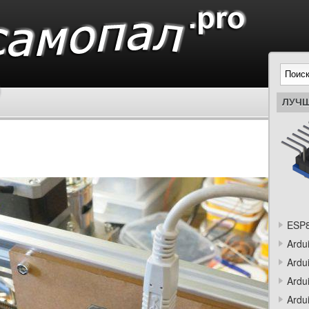
ЛУЧШ
ESP8
Ardu
Ardu
Ardu
Ardu