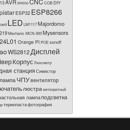
CNC
AVR
13
DIY
COB
BP8530
ESP8266
pistar
ESP32
LED
Majordomo
oard
LM1117
Mysensors
219
Mechanic MCN-300
24L01
Orange PI
sonoff
POE
Дисплей
bao
WS2812
йвер
Корпус
Люксметр
дная станция
Симистор
ЧПУ
лампа
вентилятор
ючатель
люстра
метеоритный
подсветка
настольная лампа
термопаста
фотография
ор