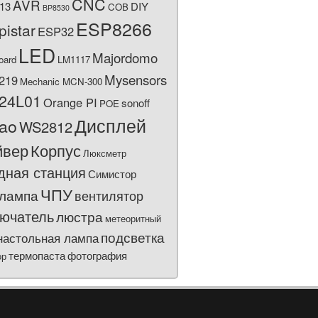
CNC
AVR
13
DIY
COB
BP8530
ESP8266
pistar
ESP32
LED
Majordomo
oard
LM1117
Mysensors
219
Mechanic MCN-300
24L01
Orange PI
sonoff
POE
Дисплей
bao
WS2812
йвер
Корпус
Люксметр
дная станция
Симистор
ЧПУ
лампа
вентилятор
ючатель
люстра
метеоритный
подсветка
настольная лампа
термопаста
фотография
ор