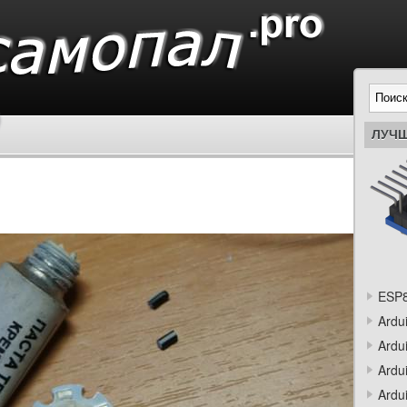
ЛУЧШ
ESP8
Ardu
Ardu
Ardu
Ardu