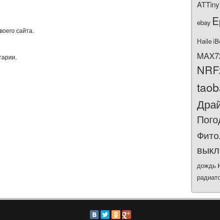
ATTiny
E
ebay
воего сайта.
Haile
iB
MAX7
тарии.
NRF
tao
Дра
Пого
Фито
выкл
дождь
радиат