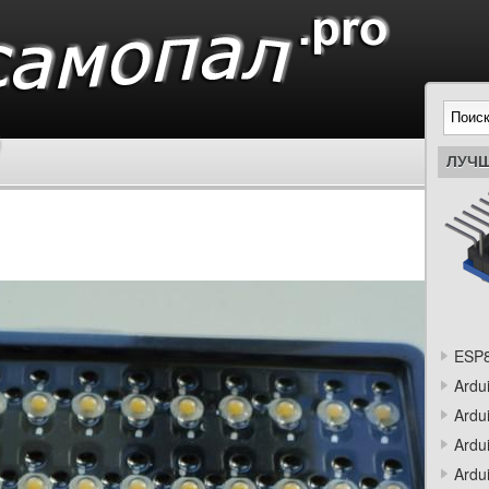
ЛУЧШ
ESP8
Ardu
Ardu
Ardu
Ardu