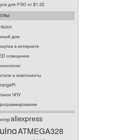
уса для РЭО от $1.22
ДЕЛЫ
rduino
мный дом
окупка в интернете
ED освещение
ехнологии
етали и компоненты
rangePi
танок ЧПУ
рограммирование
aliexpress
нтер
uino
ATMEGA328