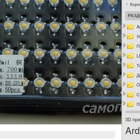
Корп
РАЗ
A
У
П
L
Т
Д
O
С
П
3D при
Ard