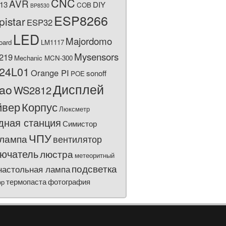
CNC
AVR
13
DIY
COB
BP8530
ESP8266
pistar
ESP32
LED
Majordomo
oard
LM1117
Mysensors
219
Mechanic MCN-300
24L01
Orange PI
sonoff
POE
Дисплей
bao
WS2812
йвер
Корпус
Люксметр
дная станция
Симистор
ЧПУ
лампа
вентилятор
ючатель
люстра
метеоритный
подсветка
настольная лампа
термопаста
фотография
ор