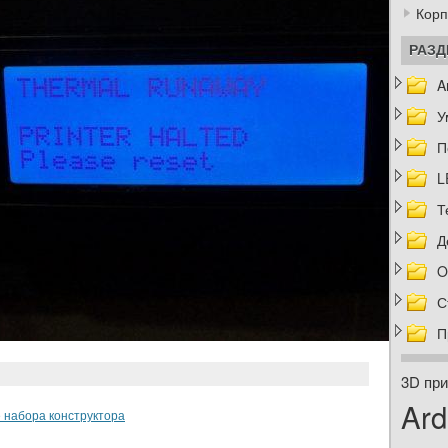
Корп
РАЗ
A
У
П
L
Т
Д
O
С
П
3D при
Ard
е набора конструктора