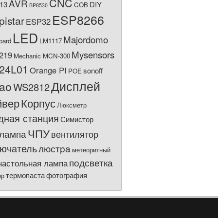
CNC
AVR
13
DIY
COB
BP8530
ESP8266
pistar
ESP32
LED
Majordomo
oard
LM1117
Mysensors
219
Mechanic MCN-300
24L01
Orange PI
sonoff
POE
Дисплей
bao
WS2812
йвер
Корпус
Люксметр
дная станция
Симистор
ЧПУ
лампа
вентилятор
ючатель
люстра
метеоритный
подсветка
настольная лампа
термопаста
фотография
ор