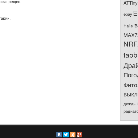
ас запрещен.
ATTiny
E
ebay
тарии.
Haile
iB
MAX7
NRF
tao
Дра
Пого
Фито
выкл
дождь
радиат