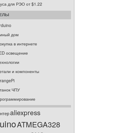
уса для РЭО от $1.22
ДЕЛЫ
rduino
мный дом
окупка в интернете
ED освещение
ехнологии
етали и компоненты
rangePi
танок ЧПУ
рограммирование
aliexpress
нтер
uino
ATMEGA328