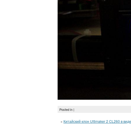
Posted in |
«
Китайский клон Ultimaker 2 CL260 в вид