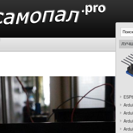
ЛУЧШ
ESP8
Ardu
Ardu
Ardu
Ardu