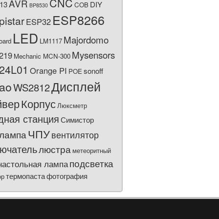
CNC
AVR
13
DIY
COB
BP8530
ESP8266
pistar
ESP32
LED
Majordomo
oard
LM1117
Mysensors
219
Mechanic MCN-300
24L01
Orange PI
sonoff
POE
Дисплей
bao
WS2812
йвер
Корпус
Люксметр
дная станция
Симистор
ЧПУ
лампа
вентилятор
ючатель
люстра
метеоритный
подсветка
настольная лампа
термопаста
фотография
ор