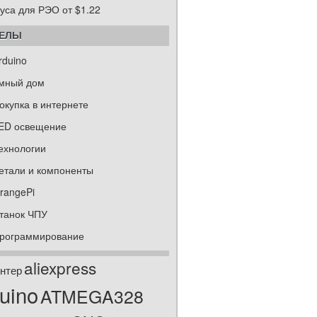
уса для РЭО от $1.22
ДЕЛЫ
rduino
мный дом
окупка в интернете
ED освещение
ехнологии
етали и компоненты
rangePi
танок ЧПУ
рограммирование
aliexpress
нтер
uino
ATMEGA328