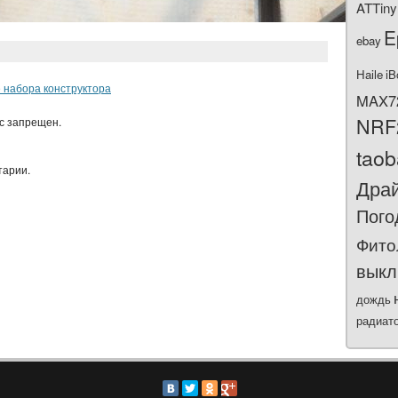
ATTiny
E
ebay
Haile
iB
е набора конструктора
MAX7
NRF
ас запрещен.
tao
тарии.
Дра
Пого
Фито
выкл
дождь
радиат