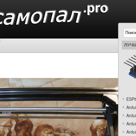
ЛУЧШ
ESP8
Ardu
Ardu
Ardu
Ardu