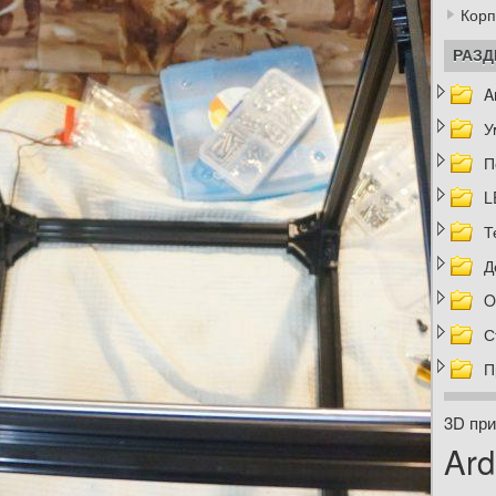
Корп
РАЗ
A
У
П
L
Т
Д
O
С
П
3D при
Ard