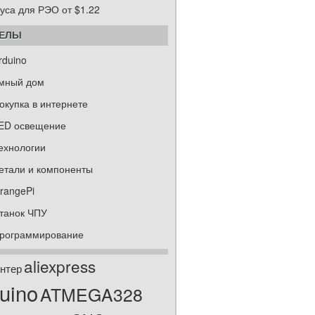
уса для РЭО от $1.22
ДЕЛЫ
rduino
мный дом
окупка в интернете
ED освещение
ехнологии
етали и компоненты
rangePi
танок ЧПУ
рограммирование
aliexpress
нтер
uino
ATMEGA328