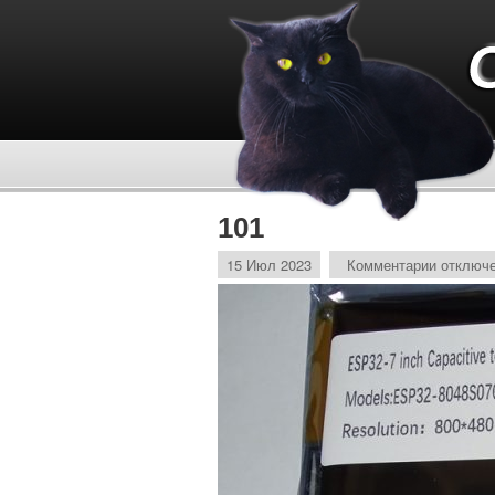
101
15 Июл 2023
Комментарии
отключ
к
записи
101