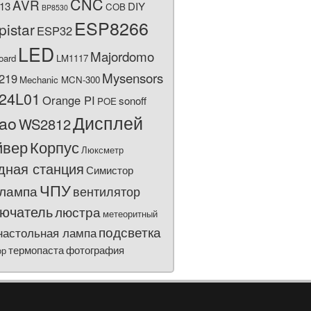
CNC
AVR
13
DIY
COB
BP8530
ESP8266
pistar
ESP32
LED
Majordomo
oard
LM1117
Mysensors
219
Mechanic MCN-300
24L01
Orange PI
sonoff
POE
Дисплей
bao
WS2812
йвер
Корпус
Люксметр
дная станция
Симистор
ЧПУ
лампа
вентилятор
ючатель
люстра
метеоритный
подсветка
настольная лампа
термопаста
фотография
ор