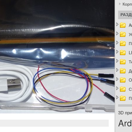
Корп
РАЗ
A
У
П
L
Т
Д
O
С
П
3D при
Ard