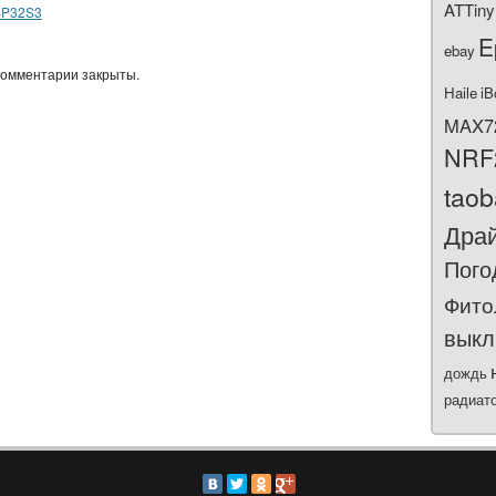
ATTiny
SP32S3
E
ebay
омментарии закрыты.
Haile
iB
MAX7
NRF
tao
Дра
Пого
Фито
выкл
дождь
радиат