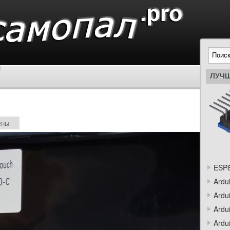
ЛУЧШ
ены
ESP8
Ardu
Ardu
Ardu
Ardu