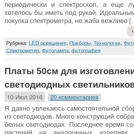
периодически и спектроскоп, а еще л
хотелось бы иметь под рукой. Идеальны
покупка спектрометра, но жаба вежливо [
Рубрика:
LED освещение
,
Приборы
,
Технологии
,
Фит
Спектрометер
,
Фитолампа
,
фотография
Платы 50см для изготовлен
светодиодных светильнико
10 Июл 2016
20 комментариев
Я давно увлекаюсь самостоятельной сбо
из светодиодов. Много конструкций собра
белых светодиодах. Последнее время с
растений на аналогичных изделиях