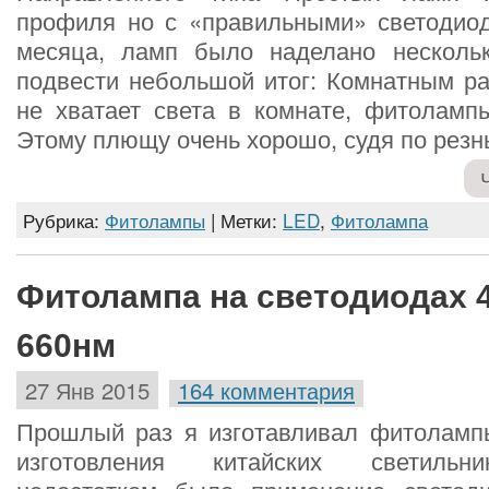
профиля но с «правильными» светодио
месяца, ламп было наделано несколь
подвести небольшой итог: Комнатным ра
не хватает света в комнате, фитолампы
Этому плющу очень хорошо, судя по рез
Рубрика:
Фитолампы
| Метки:
LED
,
Фитолампа
Фитолампа на светодиодах 
660нм
27 Янв 2015
164 комментария
Прошлый раз я изготавливал фитоламп
изготовления китайских светильн