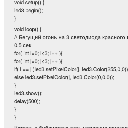
void setup() {
led3.begin();
}
void loop() {
// Бегущий огонь на 3 светодиода красного
0.5 сек
for( int i=0; i<3; i++ ){
for( int j=0; j<3; j++ ){
if( i == j )led3.setPixelColor(j, led3.Color(255,0,0))
else led3.setPixelColor(j, led3.Color(0,0,0));
}
led3.show();
delay(500);
}
}
Кстати, в библиотеке есть неплохие приме