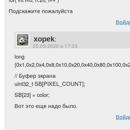
Подскажите пожалуйста
Войд
xopek
:
25.09.2020 в 17:33
long R_MASK
{0x1,0x2,0x4,0x8,0x10,0x20,0x40,0x80,0x100,0
// Буфер экрана
uint32_t SB[PIXEL_COUNT];
SB[23] = color;
Вот это еще надо было.
Войд