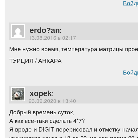
Войд
erdo?an
:
13.08.2016 в 02:17
Мне нужно время, температура матрицы прое
ТУРЦИЯ / АНКАРА
Войд
xopek
:
23.09.2020 в 13:40
Добрый времень суток,
А как все-таки сделать 4*7?
Я вроде и DIGIT перерисовал и отметку нача
количество точке с 13 до 20, но все равно 20 