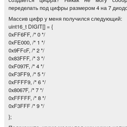
переделать под цифры размером 4 на 7 диодо
Массив цифр у меня получился следующий:
uint16_t DIGIT[] = {
0xFF6FF, /* 0 */
0xFE000, /* 1 */
0x9FFcF, /* 2 */
0x83FFF, /* 3 */
0xF097F, /* 4 */
0xF3FF9, /* 5 */
0xFFFF9, /* 6 */
0x8067F, /* 7 */
0xFFFFF, /* 8 */
0xF3FFF /* 9 */
};