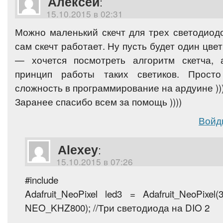
Алексей
:
15.10.2015 в 02:31
Можно маленький скечт для трех светодиодо
сам скечт работает. Ну пусть будет один цве
— хочется посмотреть алгоритм скетча, 
принцип работы таких светиков. Прост
сложность в программирование на ардуине ))
Заранее спасибо всем за помощь ))))
Войд
Alexey
:
15.10.2015 в 07:26
#include
Adafruit_NeoPixel led3 = Adafruit_NeoPix
NEO_KHZ800); //Три светодиода на DIO 2