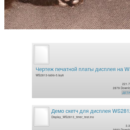
Чертеж печатной платы дисплея на 
WS2813-tablo-5.lay6
221.7
2879 Downl
ДЕТ
Демо скетч для дисплея WS281
Display_WS2813_timer_test.ino
3.3
3593 Downl