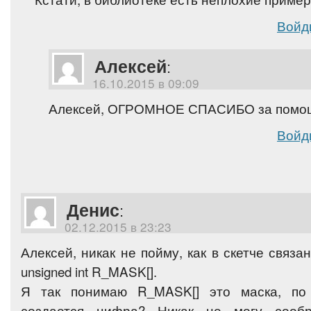
Войд
Алексей
:
16.10.2015 в 09:09
Алексей, ОГРОМНОЕ СПАСИБО за помощь
Войд
Денис
:
02.12.2015 в 23:23
Алексей, никак не пойму, как в скетче связаны
unsigned int R_MASK[].
Я так понимаю R_MASK[] это маска, по
создается цифра? Никак не могу сообр