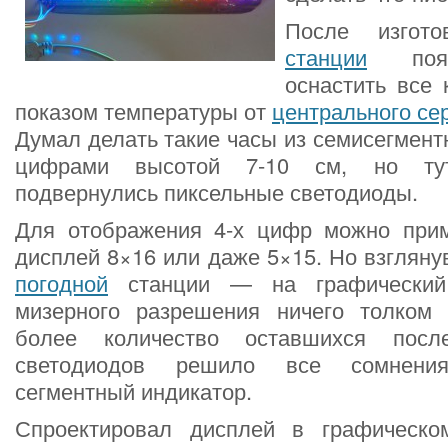
После изгот
станции
появ
оснастить все
показом температуры от
центрального се
Думал делать такие часы из семисегмент
цифрами высотой 7-10 см, но ту
подвернулись пиксельные светодиоды.
Для отображения 4-х цифр можно при
дисплей 8×16 или даже 5×15. Но взгляну
погодной
станции — на графический 
мизерного разрешения ничего толком
более количество оставшихся посл
светодиодов решило все сомнени
сегментный индикатор.
Спроектировал дисплей в графическо