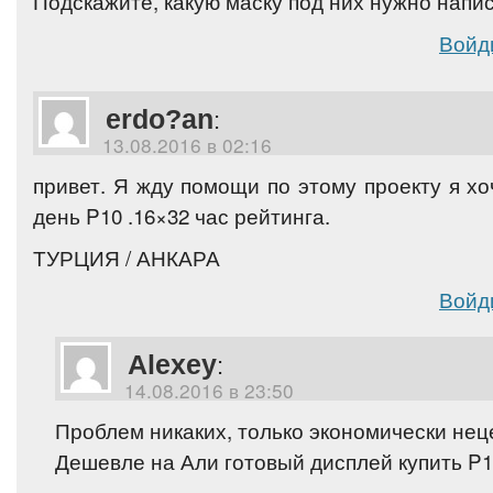
Подскажите, какую маску под них нужно напи
Войд
erdo?an
:
13.08.2016 в 02:16
привет. Я жду помощи по этому проекту я х
день P10 .16×32 час рейтинга.
ТУРЦИЯ / АНКАРА
Войд
Alexey
:
14.08.2016 в 23:50
Проблем никаких, только экономически нец
Дешевле на Али готовый дисплей купить P