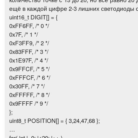
ещё в каждой цифре 2-3 лишних светодиоды с
uint16_t DIGIT[] = {
0xFF6FF, /* 0 */
0x7F, /* 1 */
0xF3FF9, /* 2 */
0x83FFF, /* 3 */
0x1E97F, /* 4 */
0x9FFCF, /* 5 */
0xFFFCF, /* 6 */
0x30FF, /* 7 */
0xFFFFF, /* 8 */
0x9FFFF /* 9 */
};
uint8_t POSITION[] = { 3,24,47,68 };
…
for( int i=0; i<20; i++ )