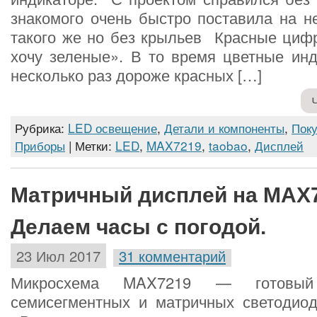
знакомого очень быстро поставила на н
такого же но без крыльев Красные циф
хочу зеленые». В то время цветные инд
несколько раз дороже красных […]
Рубрика:
LED освещение
,
Детали и компоненты
,
Пок
Приборы
| Метки:
LED
,
MAX7219
,
taobao
,
Дисплей
Матричный дисплей на MAX7
Делаем часы с погодой.
23 Июл 2017
31 комментарий
Микросхема MAX7219 — готовы
семисегментных и матричных светодиод