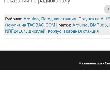
показаний по радиоканалу
Рубрика:
Arduino
,
Погодная станция
,
Покупка на AL
Покупка на TAOBAO.COM
| Метки:
Arduino
,
BMP085
,
NRF24L01
,
Дисплей
,
Корпус
,
Погодная станция
©
самопал.pro
-
Св