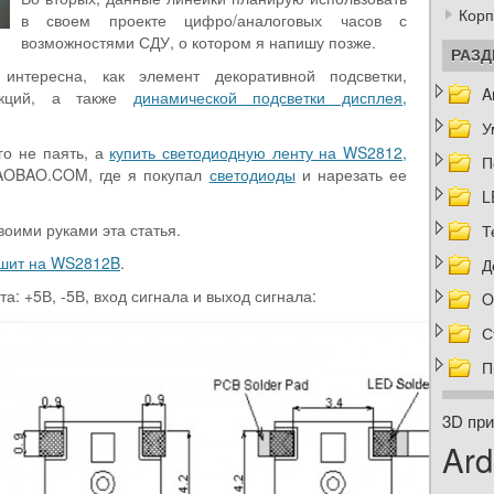
Корп
в своем проекте цифро/аналоговых часов с
возможностями СДУ, о котором я напишу позже.
РАЗ
интересна, как элемент декоративной подсветки,
A
укций, а также
динамической подсветки дисплея,
У
го не паять, а
купить светодиодную ленту на WS2812,
П
TAOBAO.COM, где я покупал
светодиоды
и нарезать ее
L
воими руками эта статья.
Т
шит на WS2812B
.
Д
а: +5В, -5В, вход сигнала и выход сигнала:
O
С
П
3D при
Ard