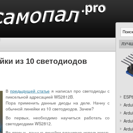
ЛУЧШ
йки из 10 светодиодов
В
предыдущей статье
я написал про светодиоды с
пиксельной адресацией WS2812B.
ESP8
Пора применить данные диоды на деле. Начну с
Ardu
обычной линейки из 10 светодиодов. Зачем?
Ardu
Во первых, необходимо научиться работать со
Ardu
светодиодами WS2812.
Ardu
Во вторых, данные линейки планирую использовать