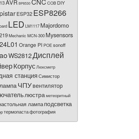
CNC
AVR
13
DIY
COB
BP8530
ESP8266
pistar
ESP32
LED
Majordomo
oard
LM1117
Mysensors
219
Mechanic MCN-300
24L01
Orange PI
sonoff
POE
Дисплей
bao
WS2812
йвер
Корпус
Люксметр
дная станция
Симистор
ЧПУ
лампа
вентилятор
ючатель
люстра
метеоритный
подсветка
настольная лампа
термопаста
фотография
ор