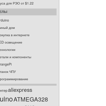
уса для РЭО от $1.22
ДЕЛЫ
rduino
мный дом
окупка в интернете
ED освещение
ехнологии
етали и компоненты
rangePi
танок ЧПУ
рограммирование
aliexpress
нтер
uino
ATMEGA328