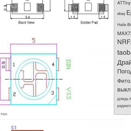
ATTiny
E
ebay
Haile
iB
MAX7
NRF
tao
Дра
Пого
Фито
выкл
дождь
радиат
тая.