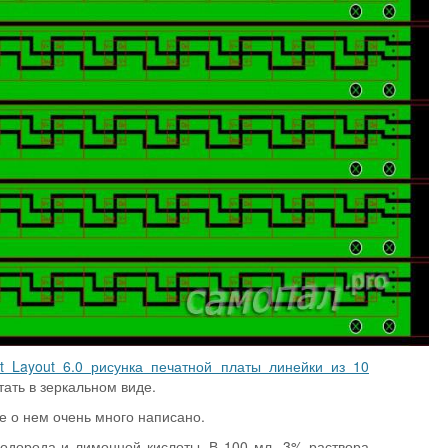
t Layout 6.0 рисунка печатной платы линейки из 10
тать в зеркальном виде.
е о нем очень много написано.
водорода и лимонной кислоты. В 100 мл 3% раствора