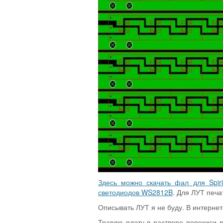
Здесь можно скачать фал для Spiri
светодиодов WS2812B
. Для ЛУТ печа
Описывать ЛУТ я не буду. В интернет
Травлю плату в растворе перекиси 