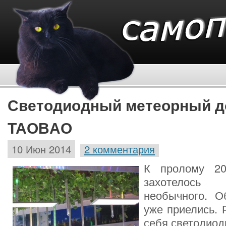
Светодиодный метеорный д
TAOBAO
10 Июн 2014
2 комментария
К пролому 20
захотелось
необычного. О
уже приелись.
себя светодио