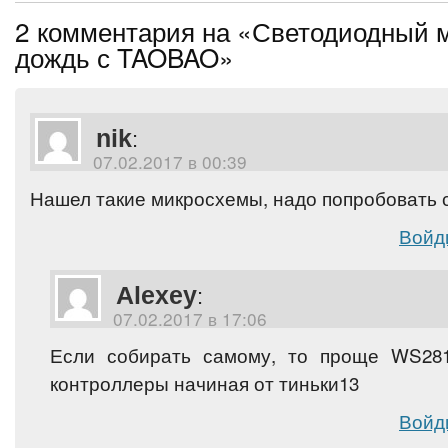
2 комментария на «Светодиодный 
дождь с TAOBAO»
nik
:
07.02.2017 в 00:39
Нашел такие микросхемы, надо попробовать
Войд
Alexey
:
07.02.2017 в 17:06
Если собирать самому, то проще WS281
контроллеры начиная от тиньки13
Войд