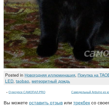
Posted in
Новогодняя иллюминация
,
Покупка на TA
LED
,
taobao
,
метеоритный дождь
«
О ресурсе САМОПАЛ.PRO
Самодельный Arduino из 
Вы можете
оставить отзыв
или
трекбек
со своег