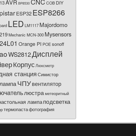
CNC
AVR
13
DIY
COB
BP8530
ESP8266
pistar
ESP32
LED
Majordomo
oard
LM1117
Mysensors
219
Mechanic MCN-300
24L01
Orange PI
sonoff
POE
Дисплей
bao
WS2812
йвер
Корпус
Люксметр
дная станция
Симистор
ЧПУ
лампа
вентилятор
ючатель
люстра
метеоритный
подсветка
настольная лампа
термопаста
фотография
ор