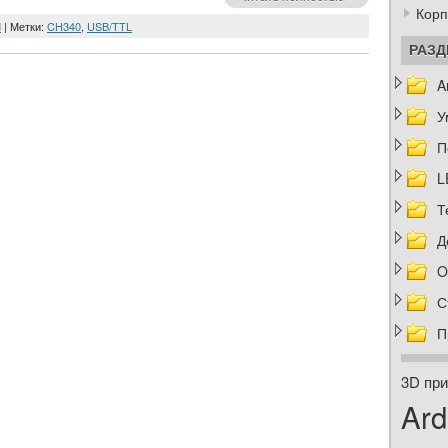
Корп
M
| Метки:
CH340
,
USB/TTL
РАЗ
A
У
П
L
Т
Д
O
С
П
3D при
Ard