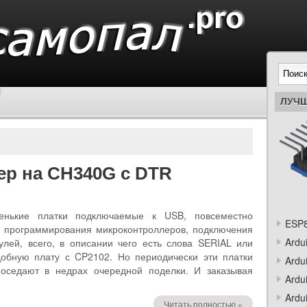
ЛУЧШ
р на CH340G с DTR
енькие платки подключаемые к USB, повсеместно
ESP8
 программирования микроконтроллеров, подключения
Ardu
улей, всего, в описании чего есть слова SERIAL или
обную плату с CP2102. Но периодически эти платки
Ardu
 оседают в недрах очередной поделки. И заказывая
Ardu
Ardu
Читать полностью »