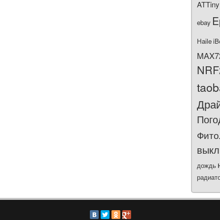
ATTiny
E
ebay
Haile
iB
MAX7
NRF
tao
Дра
Пого
Фито
выкл
дождь
радиат