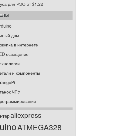
уса для РЭО от $1.22
ДЕЛЫ
rduino
мный дом
окупка в интернете
ED освещение
ехнологии
етали и компоненты
rangePi
танок ЧПУ
рограммирование
aliexpress
нтер
uino
ATMEGA328