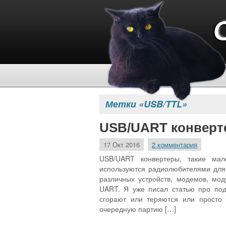
Метки «USB/TTL»
USB/UART конверте
17 Окт 2016
2 комментария
USB/UART конвертеры, такие мал
используются радиолюбителями для
различных устройств, модемов, мод
UART. Я уже писал статью про под
сгорают или теряются или просто
очередную партию […]